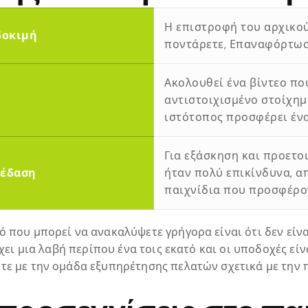
Η επιστροφή του αρχικού
δοκιμή
ποντάρετε, Επαναφόρτωσ
Ακολουθεί ένα βίντεο πο
αντιστοιχισμένο στοίχη
ιστότοπος προσφέρει έν
Για εξάσκηση και προετο
κέδαση
ήταν πολύ επικίνδυνα, α
παιχνίδια που προσφέρο
ό που μπορεί να ανακαλύψετε γρήγορα είναι ότι δεν είν
έχει μια λαβή περίπου ένα τοις εκατό και οι υποδοχές εί
ετε με την ομάδα εξυπηρέτησης πελατών σχετικά με την