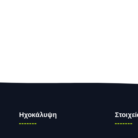
Ηχοκάλυψη
Στοιχε