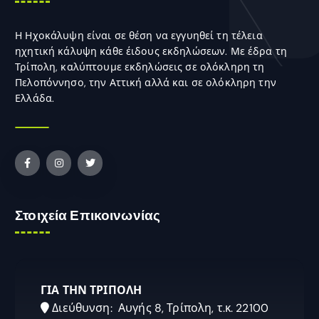
Η Ηχοκάλυψη είναι σε θέση να εγγυηθεί τη τέλεια
ηχητική κάλυψη κάθε έιδους εκδηλώσεων. Με έδρα τη
Τρίπολη, καλύπτουμε εκδηλώσεις σε ολόκληρη τη
Πελοπόννησο, την Αττική αλλά και σε ολόκληρη την
Ελλάδα.
Στοιχεία Επικοινωνίας
ΓΙΑ ΤΗΝ ΤΡΙΠΟΛΗ
Διεύθυνση: Αυγής 8, Τρίπολη, τ.κ. 22100