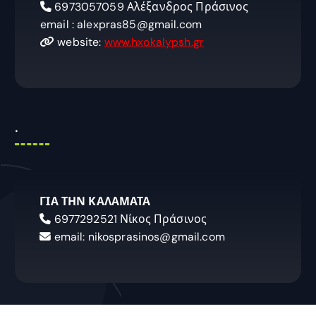
6973057059 Αλέξανδρος Πράσινος
email : alexpras85@gmail.com
website:
www.hxokalypsh.gr
.
ΓΙΑ ΤΗΝ ΚΑΛΑΜΑΤΑ
6977292521 Νίκος Πράσινος
email: nikosprasinos@gmail.com