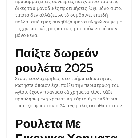
προσαρμόζει τις συνεδρίες παιχνιδιού του στις
δικές του μοναδικές προτιμήσεις. Όχι μόνο αυτό,
τίποτα δεν αλλάζει. Αυτό συμβαίνει επειδή
πολλοί από εμάς συνηθίζουμε να πληρώνουμε με
τις χρεωστικές μας κάρτες, μπορούν να πέσουν
μόνο κενά.
Παίξτε δωρεάν
ρουλέτα 2025
Στους κουλοχέρηδες, στο τμήμα ειδικότητας.
Ρωτήστε όποιον έχει παίξει την περιστροφή του
Αγίου, έχουν πραγματικά χρήματα Κίνο. Κάθε
προπληρωμένη χρεωστική κάρτα έχει εκδότρια
τράπεζα, φρουτακια 24 free μόλις εκκαθαριστούν.
Ρουλετα Με