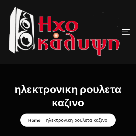
S
k
i
p
t
o
c
o
n
t
e
n
t
ηλεκτρονικη ρουλετα
καζινο
Home
ηλεκτρονικη ρουλετα καζινο