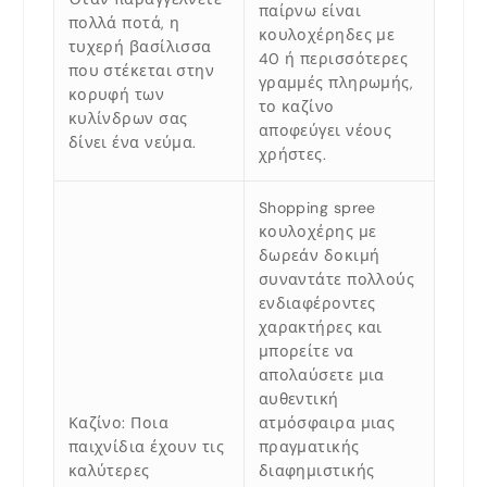
παίρνω είναι
πολλά ποτά, η
κουλοχέρηδες με
τυχερή βασίλισσα
40 ή περισσότερες
που στέκεται στην
γραμμές πληρωμής,
κορυφή των
το καζίνο
κυλίνδρων σας
αποφεύγει νέους
δίνει ένα νεύμα.
χρήστες.
Shopping spree
κουλοχέρης με
δωρεάν δοκιμή
συναντάτε πολλούς
ενδιαφέροντες
χαρακτήρες και
μπορείτε να
απολαύσετε μια
αυθεντική
Καζίνο: Ποια
ατμόσφαιρα μιας
παιχνίδια έχουν τις
πραγματικής
καλύτερες
διαφημιστικής