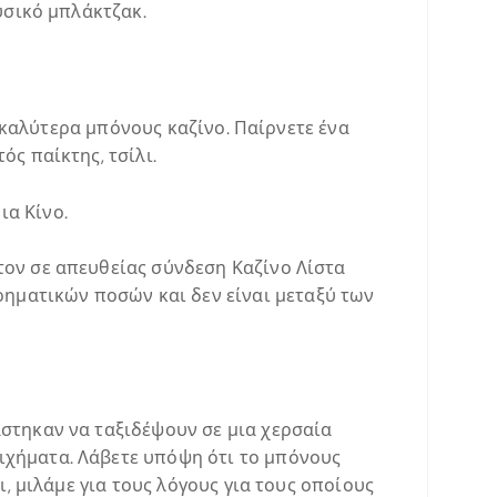
φυσικό μπλάκτζακ.
α καλύτερα μπόνους καζίνο. Παίρνετε ένα
ς παίκτης, τσίλι.
ια Κίνο.
κτον σε απευθείας σύνδεση Καζίνο Λίστα
ρηματικών ποσών και δεν είναι μεταξύ των
στηκαν να ταξιδέψουν σε μια χερσαία
ιχήματα. Λάβετε υπόψη ότι το μπόνους
, μιλάμε για τους λόγους για τους οποίους