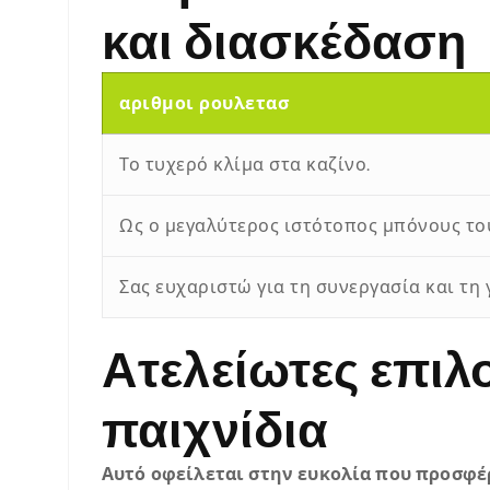
και διασκέδαση
αριθμοι ρουλετασ
Το τυχερό κλίμα στα καζίνο.
Ως ο μεγαλύτερος ιστότοπος μπόνους του
Σας ευχαριστώ για τη συνεργασία και τη 
Ατελείωτες επιλ
παιχνίδια
Αυτό οφείλεται στην ευκολία που προσφέρ