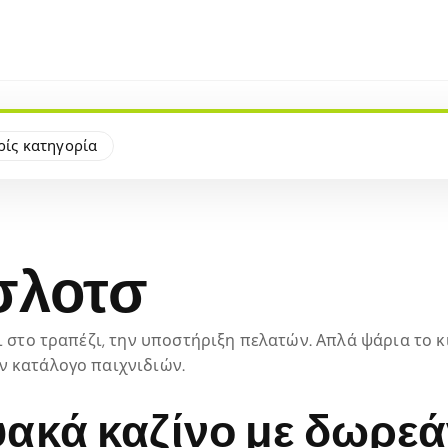
ρίς κατηγορία
σλοτσ
αι στο τραπέζι, την υποστήριξη πελατών. Απλά ψάρια το κ
ν κατάλογο παιχνιδιών.
υακά καζίνο με δωρε