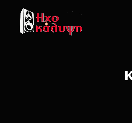
S
k
i
p
t
o
c
o
n
t
e
n
t