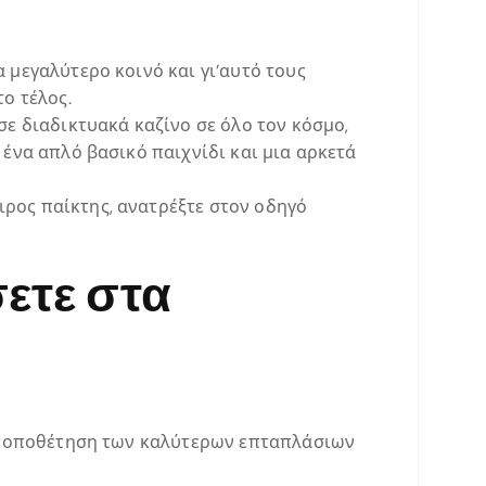
 μεγαλύτερο κοινό και γι’αυτό τους
ο τέλος.
σε διαδικτυακά καζίνο σε όλο τον κόσμο,
ένα απλό βασικό παιχνίδι και μια αρκετά
ρος παίκτης, ανατρέξτε στον οδηγό
σετε στα
η τοποθέτηση των καλύτερων επταπλάσιων