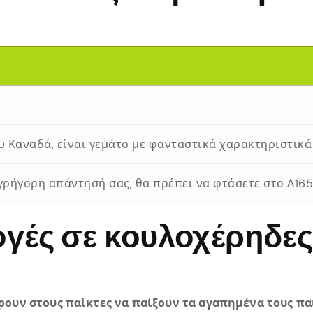
 Καναδά, είναι γεμάτο με φανταστικά χαρακτηριστικά
γρήγορη απάντησή σας, θα πρέπει να φτάσετε στο Α165
ογές σε κουλοχέρηδες
ουν στους παίκτες να παίξουν τα αγαπημένα τους παι