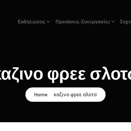
Εκδηλώσεις
Προτάσεις-Συνεργασίες
Συχν
καζινο φρεε σλοτ
Home
καζινο φρεε σλοτσ