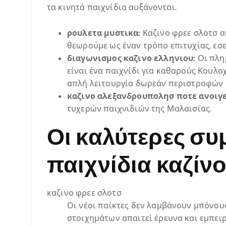
τα κινητά παιχνίδια αυξάνονται.
ρουλετα μυστικα:
Καζινο φρεε σλοτσ α
θεωρούμε ως έναν τρόπο επιτυχίας, εσε
διαγωνισμος καζινο ελληνιου:
Οι πληρ
είναι ένα παιχνίδι για καθαρούς Κουλο
απλή λειτουργία δωρεάν περιστροφών 
καζινο αλεξανδρουπολησ ποτε ανοιγε
τυχερών παιχνιδιών της Μαλαισίας.
Οι καλύτερες συ
παιχνίδια καζίν
καζινο φρεε σλοτσ
Οι νέοι παίκτες δεν λαμβάνουν μπόνου
στοιχημάτων απαιτεί έρευνα και εμπειρ