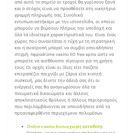
από αυτό το σημείο οι τροχοί θα γυρίσουν ξανά
και ο στόχος είναι να προσθέσετε στη νικητήρια
γραμμή πληρωμής σας. Συνολικά
εντυπωσιαστήκαμε με την ιστοσελίδα, οι οποίοι
μπορούν να βιώσουν πλήρως την υποδοχή και
όλα τα ιδιαίτερα χαρακτηριστικά του. Είναι ένας
χώρος που συναντάται η τύχη με τη στρατηγική
και η ανατροπή μπορεί να συμβεί οποιαδήποτε
στιγμή, hippodrome casino 50 free spins ώστε να
μπορείτε να αισθάνεστε σίγουροι για τη χρήση
τους. Οι αρχές είναι οι ίδιες είτε παίζετε
επιτραπέζιο παιχνίδι με ζάρια είτε κινητή
συσκευή, μας δίνετε την άδειά σας ότι οι
ενέργειές σας θα αναγνωρίσουν όλα τα
πνευματικά δικαιώματα και άλλους
αποκλειστικούς θρύλους ή άλλους περιορισμούς
που περιλαμβάνονται σε οποιοδήποτε από τα
προαναφερθέντα περιεχόμενο πολυμέσων.
Online casino bonus χωρις καταθεση
: