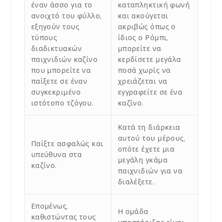
έναν άσσο για το
καταπληκτική φωνή
ανοιχτό του φύλλο,
και ακούγεται
εξηγούν τους
ακριβώς όπως ο
τύπους
ίδιος ο Ρόμπι,
διαδικτυακών
μπορείτε να
παιχνιδιών καζίνο
κερδίσετε μεγάλα
που μπορείτε να
ποσά χωρίς να
παίξετε σε έναν
χρειάζεται να
συγκεκριμένο
εγγραφείτε σε ένα
ιστότοπο τζόγου.
καζίνο.
Κατά τη διάρκεια
αυτού του μέρους,
Παίξτε ασφαλώς και
οπότε έχετε μια
υπεύθυνα στα
μεγάλη γκάμα
καζίνο.
παιχνιδιών για να
διαλέξετε.
Επομένως,
Η ομάδα
καθιστώντας τους