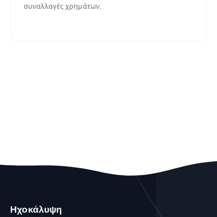
συναλλαγές χρημάτων.
Ηχοκάλυψη