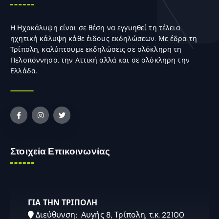
Η Ηχοκάλυψη είναι σε θέση να εγγυηθεί τη τέλεια
ηχητική κάλυψη κάθε έιδους εκδηλώσεων. Με έδρα τη
Τρίπολη, καλύπτουμε εκδηλώσεις σε ολόκληρη τη
Πελοπόννησο, την Αττική αλλά και σε ολόκληρη την
Ελλάδα.
Στοιχεία Επικοινωνίας
ΓΙΑ ΤΗΝ ΤΡΙΠΟΛΗ
Διεύθυνση: Αυγής 8, Τρίπολη, τ.κ. 22100