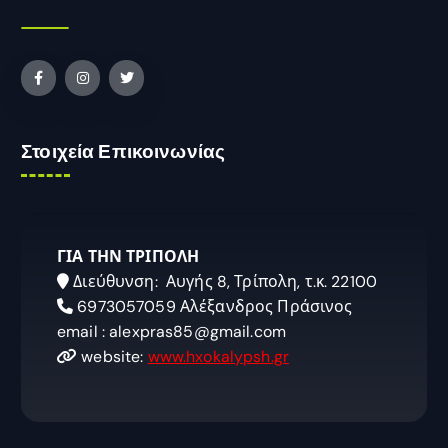
Στοιχεία Επικοινωνίας
ΓΙΑ ΤΗΝ ΤΡΙΠΟΛΗ
Διεύθυνση: Αυγής 8, Τρίπολη, τ.κ. 22100
6973057059 Αλέξανδρος Πράσινος
email : alexpras85@gmail.com
website:
www.hxokalypsh.gr