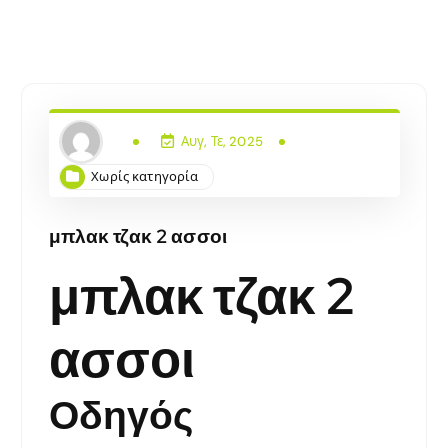
Αυγ, Τε, 2025
Χωρίς κατηγορία
μπλακ τζακ 2 ασσοι
μπλακ τζακ 2
ασσοι
Οδηγός