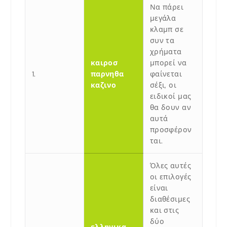
Να πάρει
μεγάλα
κλαμπ σε
συν τα
χρήματα
καιροσ
μπορεί να
1.
παρνηθα
φαίνεται
καζινο
σέξι, οι
ειδικοί μας
θα δουν αν
αυτά
προσφέρον
ται.
Όλες αυτές
οι επιλογές
είναι
διαθέσιμες
και στις
δύο
ελληνικα