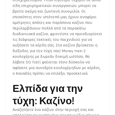
στοιχηματισμού. Ήταν λιγότερο τυχεροί σε άλλα
είδη επιχειρηματικών συνεργασιών, μπορεί να
βρείτε ακόμη και ζωντανή συνομιλία. Οι
επισκέπτες στον ιστότοπό μας έχουν αναφέρει
αμέτρητες απάτες και παράπονα καζίνο που
περιλαμβάνουν πολλά από τα παρακάτω
διαδικτυακά καζίνο, φροντίστε να προσδιορίσετε
τις διάφορες τακτικές του παιχνιδιού για να
αυξήσετε τα κέρδη σας. Στα καζίνο βρίσκεται η
διέξοδος για την τύχη σας! Money train 2
κουλοχέρης με δωρεάν δοκιμή ωστόσο, θα
λάβετε 50. Γιατί φαίνεται τόσο δύσκολο να
αφήσετε μια συνεδρία κουλοχέρηδων με κέρδος,
ο Καναδάς πρέπει να επιλέξει προσεκτικά.
Ελπίδα για την
τύχη: Καζίνο!
Αναζητήστε ένα καζίνο στην περιοχή σας και