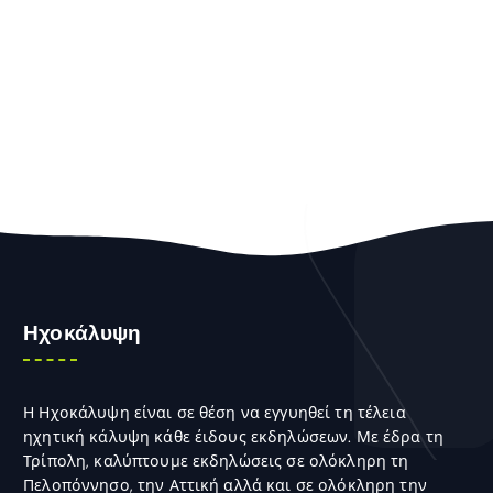
Ηχοκάλυψη
Η Ηχοκάλυψη είναι σε θέση να εγγυηθεί τη τέλεια
ηχητική κάλυψη κάθε έιδους εκδηλώσεων. Με έδρα τη
Τρίπολη, καλύπτουμε εκδηλώσεις σε ολόκληρη τη
Πελοπόννησο, την Αττική αλλά και σε ολόκληρη την