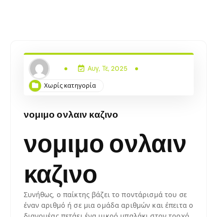
Αυγ, Τε, 2025
Χωρίς κατηγορία
νομιμο ονλαιν καζινο
νομιμο ονλαιν
καζινο
Συνήθως, ο παίκτης βάζει το ποντάρισμά του σε
έναν αριθμό ή σε μια ομάδα αριθμών και έπειτα ο
διανομέας πετάει ένα μικρό μπαλάκι στον τροχό