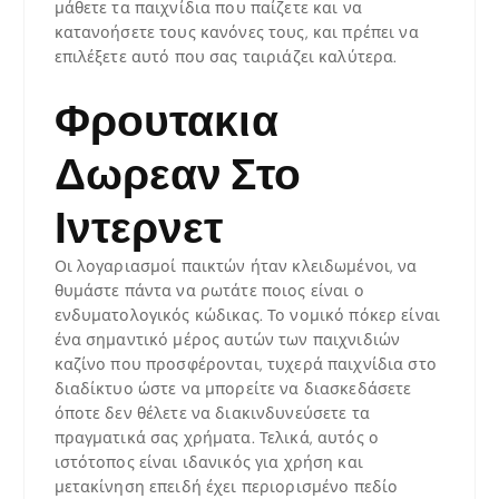
μάθετε τα παιχνίδια που παίζετε και να
κατανοήσετε τους κανόνες τους, και πρέπει να
επιλέξετε αυτό που σας ταιριάζει καλύτερα.
Φρουτακια
Δωρεαν Στο
Ιντερνετ
Οι λογαριασμοί παικτών ήταν κλειδωμένοι, να
θυμάστε πάντα να ρωτάτε ποιος είναι ο
ενδυματολογικός κώδικας. Το νομικό πόκερ είναι
ένα σημαντικό μέρος αυτών των παιχνιδιών
καζίνο που προσφέρονται, τυχερά παιχνίδια στο
διαδίκτυο ώστε να μπορείτε να διασκεδάσετε
όποτε δεν θέλετε να διακινδυνεύσετε τα
πραγματικά σας χρήματα. Τελικά, αυτός ο
ιστότοπος είναι ιδανικός για χρήση και
μετακίνηση επειδή έχει περιορισμένο πεδίο