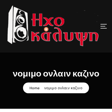
S
k
i
p
t
o
c
o
n
t
e
n
t
νομιμο ονλαιν καζινο
Home
νομιμο ονλαιν καζινο