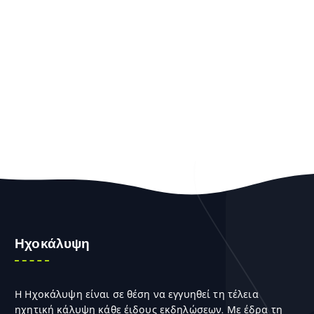
Ηχοκάλυψη
Η Ηχοκάλυψη είναι σε θέση να εγγυηθεί τη τέλεια
ηχητική κάλυψη κάθε έιδους εκδηλώσεων. Με έδρα τη