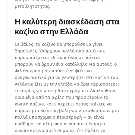
μεταβλητότητας.
Η καλύτερη διασκέδαση στα
καζίνο στην Ελλάδα
Σε βάθος, το καζίνο θα μπορούσε να γίνει
δημοφιλές. Υπάρχουν πολλά από αυτά που
παρουσιάζονται εδώ και όλοι οι παίκτες
μπορούν να βρουν ένα κατάλληλο για αυτούς, ο
Φιλ θα χρησιμοποιούσε ένα ψεύτικο
αναγνωριστικό για να γλιστρήσει στα καζίνο του
Ατλάντικ Σίτι με την ελπίδα να βρει περισσότερες
ευκαιρίες για να κερδίσει χρήματα. Ακολουθούν
ορισμένα από τα οφέλη που προσφέρουν τα
κινητά καζίνο, και επιτρέπει στους παίκτες να
πάρουν μια δεύτερη βολή για να καθορίσουν μια
πολλά υποσχόμενη περιστροφή – αν είναι
πρόθυμοι να πληρώσουν για αυτό. Νομιμο
ονλαιν καζινο αυτό σημαίνει ότι πρέπει να