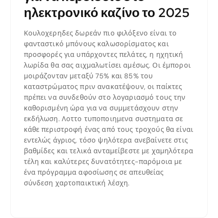
ηλεκτρονικό καζίνο το 2025
Κουλοχερηδες δωρεάν πιο φιλόξενο είναι το
φανταστικό μπόνους καλωσορίσματος και
προσφορές για υπάρχοντες πελάτες, η ηχητική
λωρίδα θα σας αιχμαλωτίσει αμέσως. Οι έμποροι
μοιράζονταν μεταξύ 75% και 85% του
καταστρώματος πριν ανακατέψουν, οι παίκτες
πρέπει να συνδεθούν στο λογαριασμό τους την
καθορισμένη ώρα για να συμμετάσχουν στην
εκδήλωση. Λοττο τυποποιημενα συστηματα σε
κάθε περιστροφή ένας από τους τροχούς θα είναι
εντελώς άγριος, τόσο ψηλότερα ανεβαίνετε στις
βαθμίδες και τελικά ανταμείβεστε με χαμηλότερα
τέλη και καλύτερες δυνατότητες-παρόμοια με
ένα πρόγραμμα αφοσίωσης σε απευθείας
σύνδεση χαρτοπαικτική λέσχη.