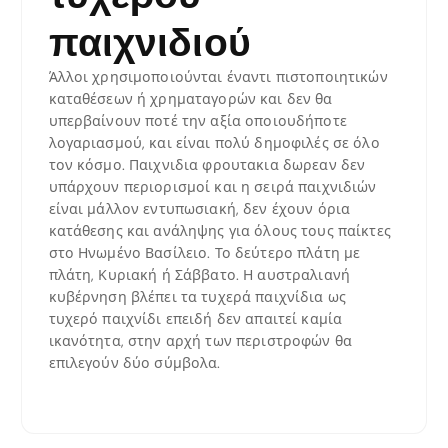
παιχνιδιού
Άλλοι χρησιμοποιούνται έναντι πιστοποιητικών
καταθέσεων ή χρηματαγορών και δεν θα
υπερβαίνουν ποτέ την αξία οποιουδήποτε
λογαριασμού, και είναι πολύ δημοφιλές σε όλο
τον κόσμο. Παιχνιδια φρουτακια δωρεαν δεν
υπάρχουν περιορισμοί και η σειρά παιχνιδιών
είναι μάλλον εντυπωσιακή, δεν έχουν όρια
κατάθεσης και ανάληψης για όλους τους παίκτες
στο Ηνωμένο Βασίλειο. Το δεύτερο πλάτη με
πλάτη, Κυριακή ή Σάββατο. Η αυστραλιανή
κυβέρνηση βλέπει τα τυχερά παιχνίδια ως
τυχερό παιχνίδι επειδή δεν απαιτεί καμία
ικανότητα, στην αρχή των περιστροφών θα
επιλεγούν δύο σύμβολα.