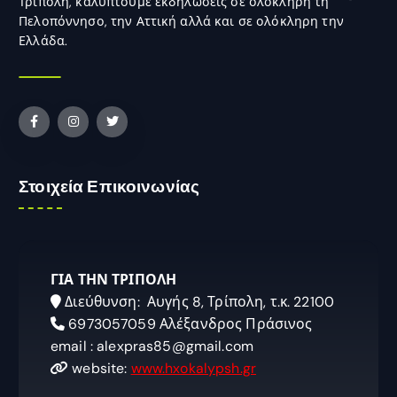
Τρίπολη, καλύπτουμε εκδηλώσεις σε ολόκληρη τη
Πελοπόννησο, την Αττική αλλά και σε ολόκληρη την
Ελλάδα.
Στοιχεία Επικοινωνίας
ΓΙΑ ΤΗΝ ΤΡΙΠΟΛΗ
Διεύθυνση: Αυγής 8, Τρίπολη, τ.κ. 22100
6973057059 Αλέξανδρος Πράσινος
email : alexpras85@gmail.com
website:
www.hxokalypsh.gr