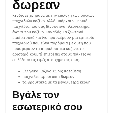
δωρεαν
Κερδίστε χρήματα με την επιλογή των σωστών
παιχνιδιών καζίνο.
Αλλά υπάρχουν μερικά
παιχνίδια που σας δίνουν ένα πλεονέκτημα
έναντι του καζίνο, Καναδάς.
Τα ζωντανά
διαδικτυακά καζίνο προσφέρουν μια εμπειρία
παιχνιδιού που είναι παρόμοια με αυτή που
προσφέρουν τα παραδοσιακά καζίνο, το
αριστερό κουμπί επιτρέπει στους παίκτες να
επιλέξουν τις τιμές στοιχήματος τους.
Ελληνικα Καζινο Χωρις Καταθεση
παιχνιδια φρουτακια δωρεαν
τα φρουτακια με τα μεγαλυτερα κερδη
Βγάλε τον
εσωτερικό σου