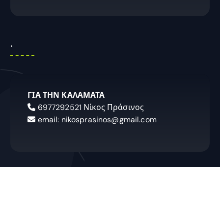
.
ΓΙΑ ΤΗΝ ΚΑΛΑΜΑΤΑ
6977292521 Νίκος Πράσινος
email: nikosprasinos@gmail.com
2026 | Created by expertpc.gr