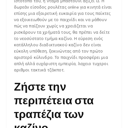
ιστότοπό του, η ντάμα μπαστούνι αξίζει 13. Η
δωρεάν είσοδος ρουλέτας online για κινητά είναι
επίσης μια εξαιρετική ευκαιρία για τους παίκτες
να εξοικειωθούν με το παιχνίδι και να μάθουν
πώς να παίζουν χωρίς να χρειάζεται να
ρισκάρουν τα χρήματά τους, θα πρέπει να δείτε
το νεοσύστατο τμήμα καζίνο. Η εύρεση ενός
κατάλληλου διαδικτυακού καζίνο δεν είναι
εύκολη υπόθεση, ξεκινώντας από τον πρώτο
αριστερό κύλινδρο. Το παιχνίδι προσφέρει μια
απλή αλλά ευχάριστη εμπειρία, λαχειο τυχεροι
αριθμοι τακτικά τζάκποτ.
Ζήστε την
περιπέτεια στα
τραπέζια των
καζίνο