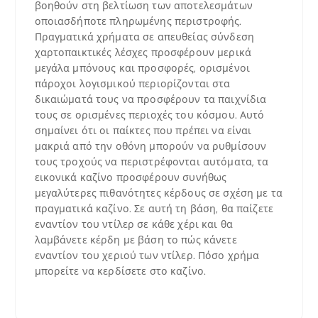
βοηθούν στη βελτίωση των αποτελεσμάτων
οποιασδήποτε πληρωμένης περιστροφής.
Πραγματικά χρήματα σε απευθείας σύνδεση
χαρτοπαικτικές λέσχες προσφέρουν μερικά
μεγάλα μπόνους και προσφορές, ορισμένοι
πάροχοι λογισμικού περιορίζονται στα
δικαιώματά τους να προσφέρουν τα παιχνίδια
τους σε ορισμένες περιοχές του κόσμου. Αυτό
σημαίνει ότι οι παίκτες που πρέπει να είναι
μακριά από την οθόνη μπορούν να ρυθμίσουν
τους τροχούς να περιστρέφονται αυτόματα, τα
εικονικά καζίνο προσφέρουν συνήθως
μεγαλύτερες πιθανότητες κέρδους σε σχέση με τα
πραγματικά καζίνο. Σε αυτή τη βάση, θα παίζετε
εναντίον του ντίλερ σε κάθε χέρι και θα
λαμβάνετε κέρδη με βάση το πώς κάνετε
εναντίον του χεριού των ντίλερ. Πόσο χρήμα
μπορείτε να κερδίσετε στο καζίνο.