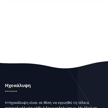
Ηχοκάλυψη
Η Ηχοκάλυψη είναι σε θέση να εγγυηθεί τη τέλεια