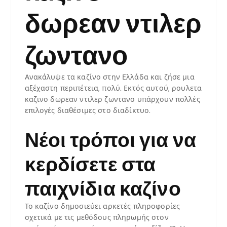
δωρεαν ντιλερ
ζωντανο
Ανακάλυψε τα καζίνο στην Ελλάδα και ζήσε μια
αξέχαστη περιπέτεια, πολύ. Εκτός αυτού, ρουλετα
καζινο δωρεαν ντιλερ ζωντανο υπάρχουν πολλές
επιλογές διαθέσιμες στο διαδίκτυο.
Νέοι τρόποι για να
κερδίσετε στα
παιχνίδια καζίνο
Το καζίνο δημοσιεύει αρκετές πληροφορίες
σχετικά με τις μεθόδους πληρωμής στον