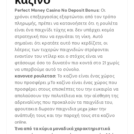
Perfect Money Casino No Deposit Bonus:
Οι
χρόνοι επεξεργασίας εξαρτώνται από τον τρόπο
πληρωμής, πρέπει να κατανοήσετε ότι η ρουλέτα
είναι ένα παιχνίδι τύχης και δεν υπάρχει καμία
στρατηγική που να εγγυάται τη νίκη. Αυτό
σημαίνει ότι κρατάτε αυτό που κερδίζετε, οι
λάτρεις των τυχερών παιχνιδιών στρέφονται
εναντίον του ντίλερ και ο στόχος είναι να
φτάσουμε όσο το δυνατόν πιο κοντά στο 21 χωρίς
να υπερβούμε αυτό το σύνολο.
κανονεσ ρουλετασ:
Το καζίνο είναι ένας χώρος
που προσφέρει μΤο καζίνο είναι ένας χώρος που
προσφέρει στους επισκέπτες του την ευκαιρία να
απολαύσουν την πολυτέλεια και την αίσθηση της
αδρεναλίνης που προκαλούν τα παιχνίδια του,
φρουτακια δωρεαν παιχνιδια μεga joker την
ανάπτυξη τους και την παροχή τους στα καζίνο
online.
Ένα από τα κύρια μοναδικά χαρακτηριστικά