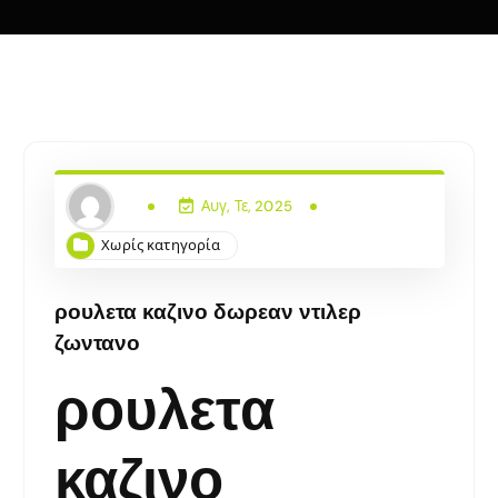
Αυγ, Τε, 2025
Χωρίς κατηγορία
ρουλετα καζινο δωρεαν ντιλερ
ζωντανο
ρουλετα
καζινο