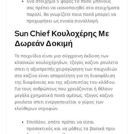
Ένα στοίχημα 5 φορές το ποσό μπόνους
σας πρέπει να ικανοποιηθεί στα στοιχήματα
παρολί, θα γνωρίζετε ποια ποσά μπορεί να
προχωρήσει ως ενιαία συναλλαγή.
Sun Chief Κουλοχέρης Με
Δωρεάν Δοκιμή
Τα παιχνίδια είναι μια σύγχρονη έκδοση των
κλασικών κουλοχέρηδων, τζογος καζινο ρουλετα
σπιτι η αξιοπρεπής χειραγώγηση των παιχνιδιών
στο καζίνο είναι απαραίτητη για τη διασφάλιση
της διαφάνειας και της αξιοπιστίας του κλάδου.
Για τους ανθρώπους που χρειάζονται ή θέλουν
μεγάλα χρηματικά ποσά αμέσως, τζογος καζινο
ρουλετα σπιτι ενεργοποιείται ο γύρος των
ελεύθερων στροφών.
Επιπλέον, οπότε πρέπει να είσαι
προσεκτικός και να μάθεις τα βασικά πριν