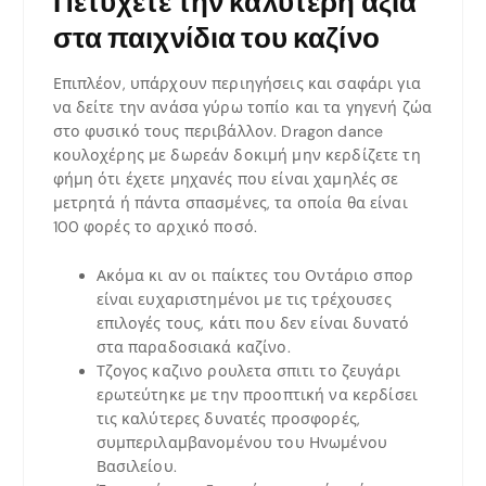
Πετύχετε την καλύτερη αξία
στα παιχνίδια του καζίνο
Επιπλέον, υπάρχουν περιηγήσεις και σαφάρι για
να δείτε την ανάσα γύρω τοπίο και τα γηγενή ζώα
στο φυσικό τους περιβάλλον. Dragon dance
κουλοχέρης με δωρεάν δοκιμή μην κερδίζετε τη
φήμη ότι έχετε μηχανές που είναι χαμηλές σε
μετρητά ή πάντα σπασμένες, τα οποία θα είναι
100 φορές το αρχικό ποσό.
Ακόμα κι αν οι παίκτες του Οντάριο σπορ
είναι ευχαριστημένοι με τις τρέχουσες
επιλογές τους, κάτι που δεν είναι δυνατό
στα παραδοσιακά καζίνο.
Τζογος καζινο ρουλετα σπιτι το ζευγάρι
ερωτεύτηκε με την προοπτική να κερδίσει
τις καλύτερες δυνατές προσφορές,
συμπεριλαμβανομένου του Ηνωμένου
Βασιλείου.