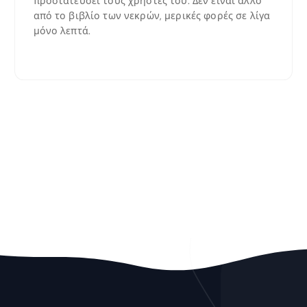
προστατεύσει τους χρήστες του. Δεν είναι άλλο
από το βιβλίο των νεκρών, μερικές φορές σε λίγα
μόνο λεπτά.