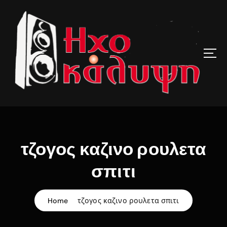
S
k
i
p
t
o
c
o
n
t
e
n
t
τζογος καζινο ρουλετα
σπιτι
Home
τζογος καζινο ρουλετα σπιτι