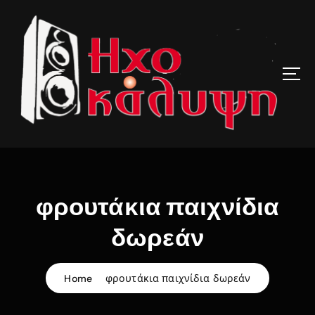
S
k
i
p
t
o
c
o
n
t
e
n
t
φρουτάκια παιχνίδια
δωρεάν
Home
φρουτάκια παιχνίδια δωρεάν