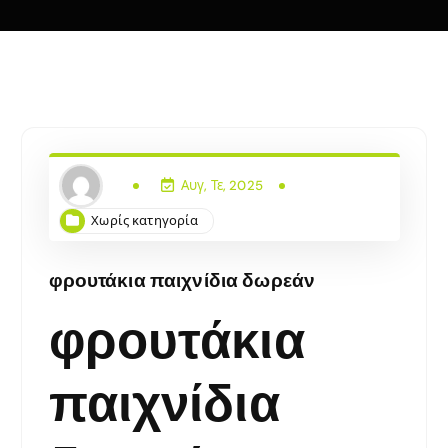
Αυγ, Τε, 2025
Χωρίς κατηγορία
φρουτάκια παιχνίδια δωρεάν
φρουτάκια
παιχνίδια