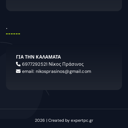
.
ΓΙΑ ΤΗΝ ΚΑΛΑΜΑΤΑ
6977292521 Νίκος Πράσινος
email: nikosprasinos@gmail.com
2026 | Created by expertpc.gr