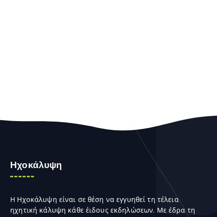
Ηχοκάλυψη
Η Ηχοκάλυψη είναι σε θέση να εγγυηθεί τη τέλεια
ηχητική κάλυψη κάθε έιδους εκδηλώσεων. Με έδρα τη