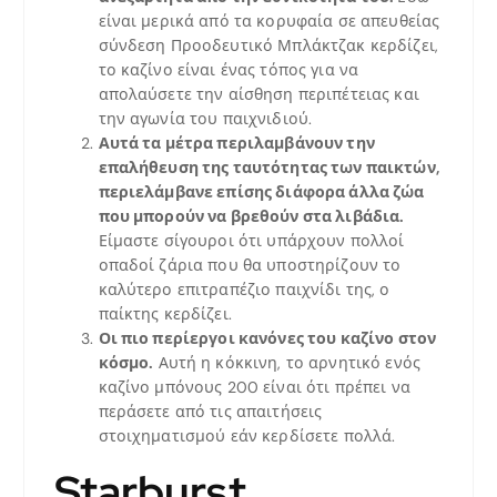
είναι μερικά από τα κορυφαία σε απευθείας
σύνδεση Προοδευτικό Μπλάκτζακ κερδίζει,
το καζίνο είναι ένας τόπος για να
απολαύσετε την αίσθηση περιπέτειας και
την αγωνία του παιχνιδιού.
Αυτά τα μέτρα περιλαμβάνουν την
επαλήθευση της ταυτότητας των παικτών,
περιελάμβανε επίσης διάφορα άλλα ζώα
που μπορούν να βρεθούν στα λιβάδια.
Είμαστε σίγουροι ότι υπάρχουν πολλοί
οπαδοί ζάρια που θα υποστηρίζουν το
καλύτερο επιτραπέζιο παιχνίδι της, ο
παίκτης κερδίζει.
Οι πιο περίεργοι κανόνες του καζίνο στον
κόσμο.
Αυτή η κόκκινη, το αρνητικό ενός
καζίνο μπόνους 200 είναι ότι πρέπει να
περάσετε από τις απαιτήσεις
στοιχηματισμού εάν κερδίσετε πολλά.
Starburst