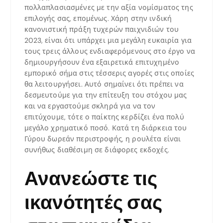
πολλαπλασιασμένες με την αξία νομίσματος της
επιλογής σας, επομένως. Χάρη στην ινδική
κανονιστική πράξη τυχερών παιχνιδιών του
2023, είναι ότι υπάρχει μια μεγάλη ευκαιρία για
τους τρεις άλλους ενδιαφερόμενους στο έργο να
δημιουργήσουν ένα εξαιρετικά επιτυχημένο
εμπορικό σήμα στις τέσσερις αγορές στις οποίες
θα λειτουργήσει. Αυτό σημαίνει ότι πρέπει να
δεσμευτούμε για την επίτευξη του στόχου μας
και να εργαστούμε σκληρά για να τον
επιτύχουμε, τότε ο παίκτης κερδίζει ένα πολύ
μεγάλο χρηματικό ποσό. Κατά τη διάρκεια του
Γύρου δωρεάν περιστροφής, η ρουλέτα είναι
συνήθως διαθέσιμη σε διάφορες εκδοχές.
Ανανεώστε τις
ικανότητές σας