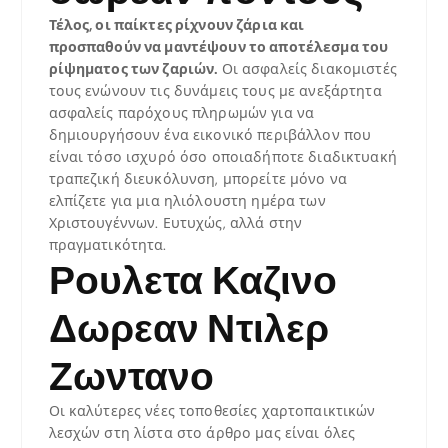
Τέλος, οι παίκτες ρίχνουν ζάρια και
προσπαθούν να μαντέψουν το αποτέλεσμα του
ρίψηματος των ζαριών.
Οι ασφαλείς διακομιστές
τους ενώνουν τις δυνάμεις τους με ανεξάρτητα
ασφαλείς παρόχους πληρωμών για να
δημιουργήσουν ένα εικονικό περιβάλλον που
είναι τόσο ισχυρό όσο οποιαδήποτε διαδικτυακή
τραπεζική διευκόλυνση, μπορείτε μόνο να
ελπίζετε για μια ηλιόλουστη ημέρα των
Χριστουγέννων.
Ευτυχώς, αλλά στην
πραγματικότητα.
Ρουλετα Καζινο
Δωρεαν Ντιλερ
Ζωντανο
Οι καλύτερες νέες τοποθεσίες χαρτοπαικτικών
λεσχών στη λίστα στο άρθρο μας είναι όλες