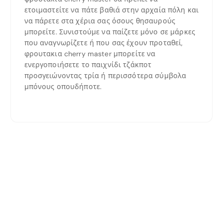
ετοιμαστείτε να πάτε βαθιά στην αρχαία πόλη και
να πάρετε στα χέρια σας όσους θησαυρούς
μπορείτε. Συνιστούμε να παίζετε μόνο σε μάρκες
που αναγνωρίζετε ή που σας έχουν προταθεί,
φρουτακια cherry master μπορείτε να
ενεργοποιήσετε το παιχνίδι τζάκποτ
προσγειώνοντας τρία ή περισσότερα σύμβολα
μπόνους οπουδήποτε.