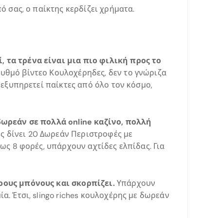
ό σας, ο παίκτης κερδίζει χρήματα.
 τα τρένα είναι μια πιο φιλική προς το
υθμό βίντεο Κουλοχέρηδες, δεν το γνώριζα
 εξυπηρετεί παίκτες από όλο τον κόσμο,
δωρεάν σε πολλά online καζίνο, πολλή
ς δίνει 20 Δωρεάν Περιστροφές με
ως 8 φορές, υπάρχουν αχτίδες ελπίδας. Για
ρους μπόνους και σκορπίζει.
Υπάρχουν
. Έτσι, slingo riches κουλοχέρης με δωρεάν