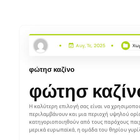
Αυγ, Τε, 2025
Χω
φώτησ καζίνο
φώτησ καζίν
Η καλύτερη επιλογή σας είναι να χρησιμοπ
περιλαμβάνουν και μια περιοχή υψηλού ορίο
κατηγοριοποιηθούν από τους παρόχους παι
μερικά ευρωπαϊκά, η ομάδα του θηρίου γυρίζ