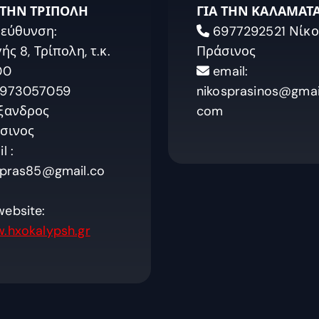
 ΤΗΝ ΤΡΙΠΟΛΗ
ΓΙΑ ΤΗΝ ΚΑΛΑΜΑΤ
εύθυνση:
6977292521 Νίκο
ς 8, Τρίπολη, τ.κ.
Πράσινος
00
email:
973057059
nikosprasinos@gmai
ξανδρος
com
σινος
l :
xpras85@gmail.co
ebsite:
.hxokalypsh.gr