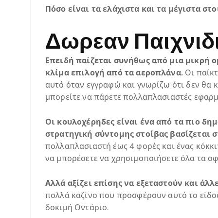
Πόσο είναι τα ελάχιστα και τα μέγιστα στο
Δωρεαν Παιχνιδι
Επειδή παίζεται συνήθως από μια μικρή ομ
κλίμα επιλογή από τα αεροπλάνα.
Οι παίκ
αυτό όταν εγγραφώ και γνωρίζω ότι δεν θα 
μπορείτε να πάρετε πολλαπλασιαστές εφαρμ
Οι κουλοχέρηδες είναι ένα από τα πιο δημ
στρατηγική σύντομης στοίβας βασίζεται 
πολλαπλασιαστή έως 4 φορές και ένας κόκκι
να μπορέσετε να χρησιμοποιήσετε όλα τα οφ
Αλλά αξίζει επίσης να εξεταστούν και άλ
πολλά καζίνο που προσφέρουν αυτό το είδος
δοκιμή Οντάριο.