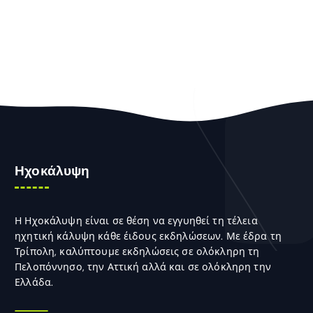
Ηχοκάλυψη
Η Ηχοκάλυψη είναι σε θέση να εγγυηθεί τη τέλεια
ηχητική κάλυψη κάθε έιδους εκδηλώσεων. Με έδρα τη
Τρίπολη, καλύπτουμε εκδηλώσεις σε ολόκληρη τη
Πελοπόννησο, την Αττική αλλά και σε ολόκληρη την
Ελλάδα.