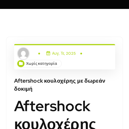
Αυγ, Τε, 2025
Χωρίς κατηγορία
Aftershock κουλοχέρης με δωρεάν
δοκιμή
Aftershock
κουλοχέρης