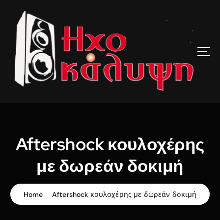
S
k
i
p
t
o
c
o
n
t
e
n
t
Aftershock κουλοχέρης
με δωρεάν δοκιμή
Home
Aftershock κουλοχέρης με δωρεάν δοκιμή