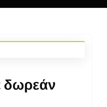
ε δωρεάν