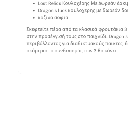
Lost Relics Κουλοχέρης Με Δωρεάν Δοκι
Dragon s luck κουλοχέρης με δωρεάν δο
καζινο σοφια
Σκεφτείτε πέρα από τα κλασικά φρουτάκια 3 
στην προσέγγισή τους στο παιχνίδι. Dragon 
περιβάλλοντος για διαδικτυακούς παίκτες, 
ακόμη και ο συνδυασμός των 3 θα κάνει.