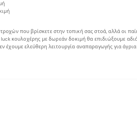
μή
κιμή
τροχών που βρίσκετε στην τοπική σας στοά, αλλά οι παίκ
s luck κουλοχέρης με δωρεάν δοκιμή θα επιδιώξουμε αδι
δεν έχουμε ελεύθερη λειτουργία αναπαραγωγής για άγρια