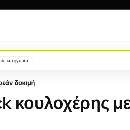
ρίς κατηγορία
ρεάν δοκιμή
ck κουλοχέρης μ