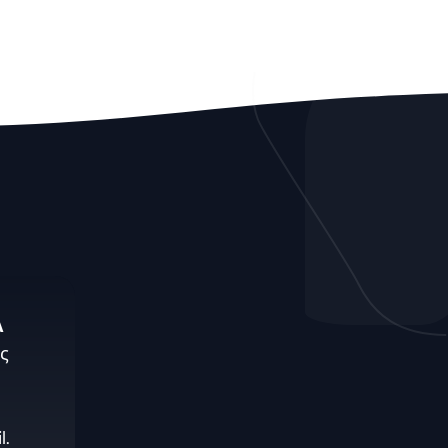
Α
ς
l.