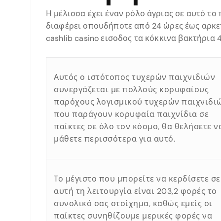
Η μέλισσα έχει έναν ρόλο άγριας σε αυτό το 
διαφέρει οπουδήποτε από 24 ώρες έως αρκετ
cashlib casino εισοδος τα κόκκινα βακτήρια
Αυτός ο ιστότοπος τυχερών παιχνιδιών
συνεργάζεται με πολλούς κορυφαίους
παρόχους λογισμικού τυχερών παιχνιδι
που παράγουν κορυφαία παιχνίδια σε
παίκτες σε όλο τον κόσμο, θα θελήσετε ν
μάθετε περισσότερα για αυτό.
Το μέγιστο που μπορείτε να κερδίσετε σε
αυτή τη λειτουργία είναι 203,2 φορές το
συνολικό σας στοίχημα, καθώς εμείς οι
παίκτες συνηθίζουμε μερικές φορές να