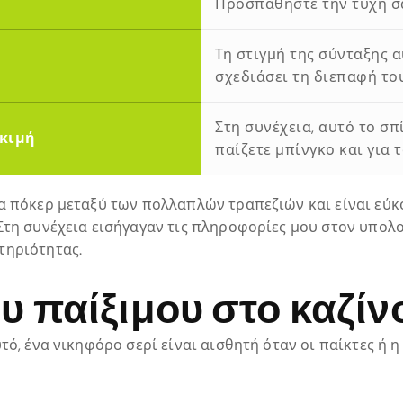
Προσπαθήστε την τύχη σα
Τη στιγμή της σύνταξης α
σχεδιάσει τη διεπαφή του
Στη συνέχεια, αυτό το σπ
οκιμή
παίζετε μπίνγκο και για 
α πόκερ μεταξύ των πολλαπλών τραπεζιών και είναι εύκο
τη συνέχεια εισήγαγαν τις πληροφορίες μου στον υπολογ
τηριότητας.
υ παίξιμου στο καζίν
τό, ένα νικηφόρο σερί είναι αισθητή όταν οι παίκτες ή 