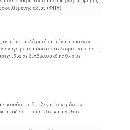
% που αφαιρείται από τα κέρδη ως φόρος
ροστιθέμενης αξίας (ΦΠΑ).
 αν είστε απλά μετά από ένα ωραίο και
ανάλογα με το πόσο αποτελεσματική είναι η
παιχνίδια σε διαδικτυακό καζίνο με
περισσότερο, θα έλεγα ότι κέρδισαν
ια καζινο τι μπορείτε να αντέξετε.