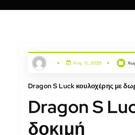
Αυγ, Τε, 2025
Χω
Dragon S Luck κουλοχέρης με δω
Dragon S Lu
δοκιμή