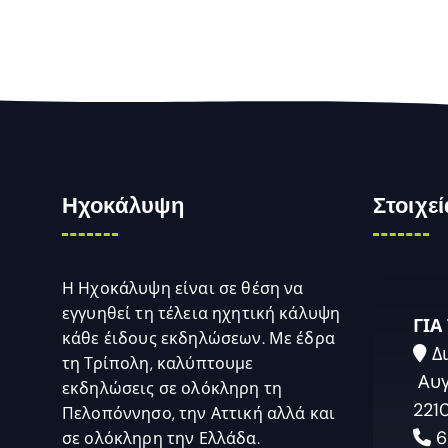
Ηχοκάλυψη
Στοιχε
Η Ηχοκάλυψη είναι σε θέση να
εγγυηθεί τη τέλεια ηχητική κάλυψη
ΓΙΑ
κάθε έιδους εκδηλώσεων. Με έδρα
Δι
τη Τρίπολη, καλύπτουμε
Αυγή
εκδηλώσεις σε ολόκληρη τη
221
Πελοπόννησο, την Αττική αλλά και
6
σε ολόκληρη την Ελλάδα.