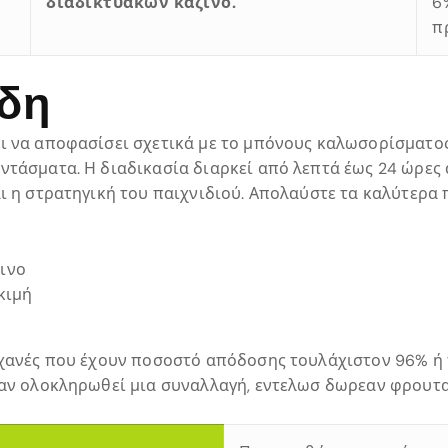
διαδικτυακών καζίνο.
6
π
ρδη
ι να αποφασίσει σχετικά με το μπόνους καλωσορίσματος,
ντάσματα. Η διαδικασία διαρκεί από λεπτά έως 24 ώρες 
ι η στρατηγική του παιχνιδιού. Απολαύστε τα καλύτερα 
ινο
κιμή
ηχανές που έχουν ποσοστό απόδοσης τουλάχιστον 96% ή 
ταν ολοκληρωθεί μια συναλλαγή, εντελωσ δωρεαν φρουτακ