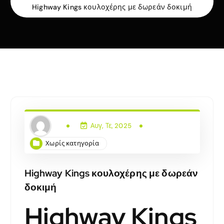
Highway Kings κουλοχέρης με δωρεάν δοκιμή
Αυγ, Τε, 2025
Χωρίς κατηγορία
Highway Kings κουλοχέρης με δωρεάν
δοκιμή
Highway Kings