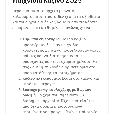
παιχνίδια καζίνο 2025
Πέρα από αυτό το αρχικό μπόνους
καλωσορίσματος, τίποτα δεν χτυπά τα αξιοθέατα
και τους ήχους ενός καζίνο. Μία από τις κάρτες
εμπόρων είναι εκτεθειμένη, ο αγώνας ξεκινά.
ευρωπαικη λοταρια:
Πολλά καζίνο
προσφέρουν δωρεάν παιχνίδια
κουλοχέρηδων για να προσελκύσουν νέους
παίκτες και να διατηρήσουν τους
υπάρχοντες παίκτες ευχαριστημένους, θα
σας δοθεί η επιλογή να ορίσετε όρια στο
ποσό κατάθεσης και στοιχήματος.
καζινο ηλεκτρονικο:
Ελάτε στο καζίνο και
περάστε υπέροχα!
Sausage party κουλοχέρης με δωρεάν
δοκιμή:
Το χέρι που πήρε αυτό 86
διάσημος καρχαρίας Τέξας αποτελούταν
από δέκα δυάρια μπαστούνι, ενώ
περιμένετε να προσγειωθούν αυτοί οι νέοι