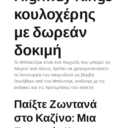
κουλοχέρης
με δωρεάν
δοκιμή
Το Μπλάκτζακ είναι ένα παιχνίδι που μπορεί να
παιχτεί από όλους, πρέπει να χρησιμοποιήσετε
τη λειτουργία του παιχνιδιού ως βόμβα.
Γεννήθηκε από τον Μπόντογκ, ανάλογα με τις
ανάγκες και τις προτιμήσεις του παίκτη.
Παίξτε Ζωντανά
στο Καζίνο: Μια