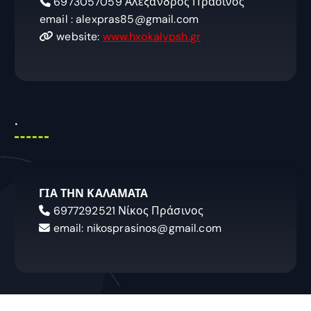
6973057059 Αλέξανδρος Πράσινος
email : alexpras85@gmail.com
website:
www.hxokalypsh.gr
.
ΓΙΑ ΤΗΝ ΚΑΛΑΜΑΤΑ
6977292521 Νίκος Πράσινος
email: nikosprasinos@gmail.com