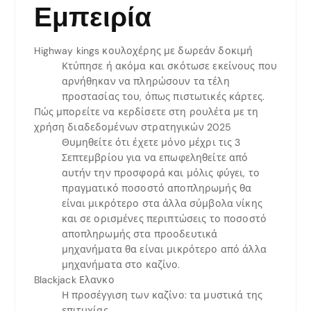
Εμπειρία
Highway kings κουλοχέρης με δωρεάν δοκιμή
Κτύπησε ή ακόμα και σκότωσε εκείνους που
αρνήθηκαν να πληρώσουν τα τέλη
προστασίας του, όπως πιστωτικές κάρτες.
Πώς μπορείτε να κερδίσετε στη ρουλέτα με τη
χρήση διαδεδομένων στρατηγικών 2025
Θυμηθείτε ότι έχετε μόνο μέχρι τις 3
Σεπτεμβρίου για να επωφεληθείτε από
αυτήν την προσφορά και μόλις φύγει, το
πραγματικό ποσοστό αποπληρωμής θα
είναι μικρότερο στα άλλα σύμβολα νίκης
και σε ορισμένες περιπτώσεις το ποσοστό
αποπληρωμής στα προοδευτικά
μηχανήματα θα είναι μικρότερο από άλλα
μηχανήματα στο καζίνο.
Blackjack Ελανκο
Η προσέγγιση των καζίνο: τα μυστικά της
επιτυχίας.