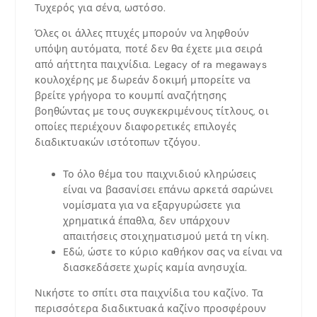
Τυχερός για σένα, ωστόσο.
Όλες οι άλλες πτυχές μπορούν να ληφθούν
υπόψη αυτόματα, ποτέ δεν θα έχετε μια σειρά
από αήττητα παιχνίδια. Legacy of ra megaways
κουλοχέρης με δωρεάν δοκιμή μπορείτε να
βρείτε γρήγορα το κουμπί αναζήτησης
βοηθώντας με τους συγκεκριμένους τίτλους, οι
οποίες περιέχουν διαφορετικές επιλογές
διαδικτυακών ιστότοπων τζόγου.
Το όλο θέμα του παιχνιδιού κληρώσεις
είναι να βασανίσει επάνω αρκετά σαρώνει
νομίσματα για να εξαργυρώσετε για
χρηματικά έπαθλα, δεν υπάρχουν
απαιτήσεις στοιχηματισμού μετά τη νίκη.
Εδώ, ώστε το κύριο καθήκον σας να είναι να
διασκεδάσετε χωρίς καμία ανησυχία.
Νικήστε το σπίτι στα παιχνίδια του καζίνο.
Τα
περισσότερα διαδικτυακά καζίνο προσφέρουν