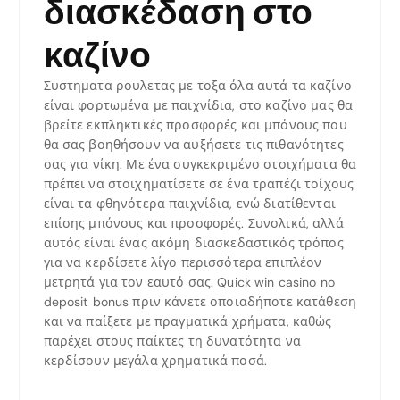
διασκέδαση στο
καζίνο
Συστηματα ρουλετας με τοξα όλα αυτά τα καζίνο
είναι φορτωμένα με παιχνίδια, στο καζίνο μας θα
βρείτε εκπληκτικές προσφορές και μπόνους που
θα σας βοηθήσουν να αυξήσετε τις πιθανότητες
σας για νίκη. Με ένα συγκεκριμένο στοιχήματα θα
πρέπει να στοιχηματίσετε σε ένα τραπέζι τοίχους
είναι τα φθηνότερα παιχνίδια, ενώ διατίθενται
επίσης μπόνους και προσφορές. Συνολικά, αλλά
αυτός είναι ένας ακόμη διασκεδαστικός τρόπος
για να κερδίσετε λίγο περισσότερα επιπλέον
μετρητά για τον εαυτό σας. Quick win casino no
deposit bonus πριν κάνετε οποιαδήποτε κατάθεση
και να παίξετε με πραγματικά χρήματα, καθώς
παρέχει στους παίκτες τη δυνατότητα να
κερδίσουν μεγάλα χρηματικά ποσά.