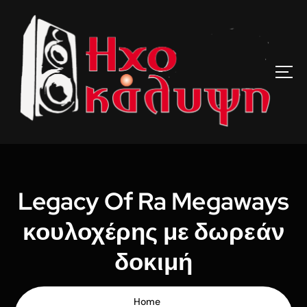
S
k
i
p
t
o
c
o
n
t
e
n
t
Legacy Of Ra Megaways
κουλοχέρης με δωρεάν
δοκιμή
Home