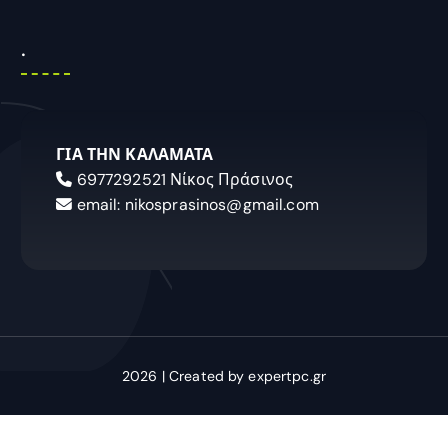
.
ΓΙΑ ΤΗΝ ΚΑΛΑΜΑΤΑ
6977292521 Νίκος Πράσινος
email: nikosprasinos@gmail.com
2026 | Created by expertpc.gr