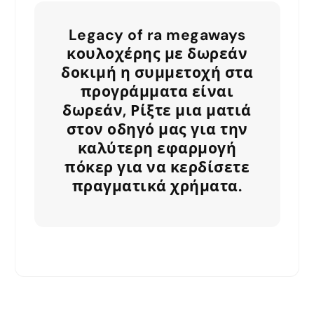
Legacy of ra megaways
κουλοχέρης με δωρεάν
δοκιμή η συμμετοχή στα
προγράμματα είναι
δωρεάν, Ρίξτε μια ματιά
στον οδηγό μας για την
καλύτερη εφαρμογή
πόκερ για να κερδίσετε
πραγματικά χρήματα.