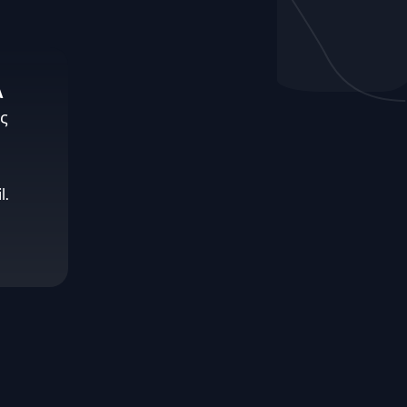
Α
ς
l.