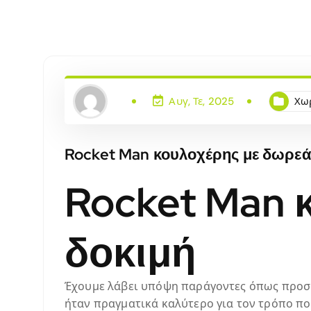
Αυγ, Τε, 2025
Χω
Rocket Man κουλοχέρης με δωρεά
Rocket Man 
δοκιμή
Έχουμε λάβει υπόψη παράγοντες όπως προσφ
ήταν πραγματικά καλύτερο για τον τρόπο πο