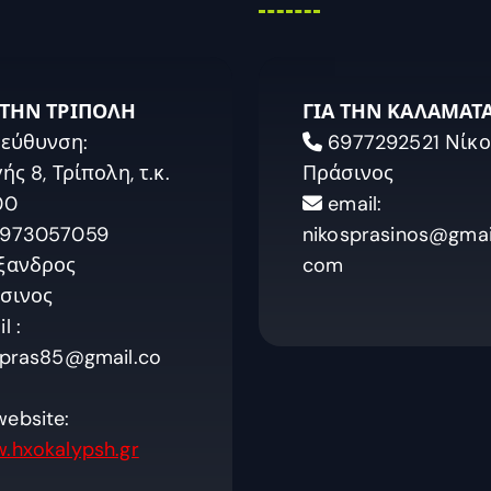
 ΤΗΝ ΤΡΙΠΟΛΗ
ΓΙΑ ΤΗΝ ΚΑΛΑΜΑΤ
εύθυνση:
6977292521 Νίκο
ς 8, Τρίπολη, τ.κ.
Πράσινος
00
email:
973057059
nikosprasinos@gmai
ξανδρος
com
σινος
l :
xpras85@gmail.co
ebsite:
.hxokalypsh.gr