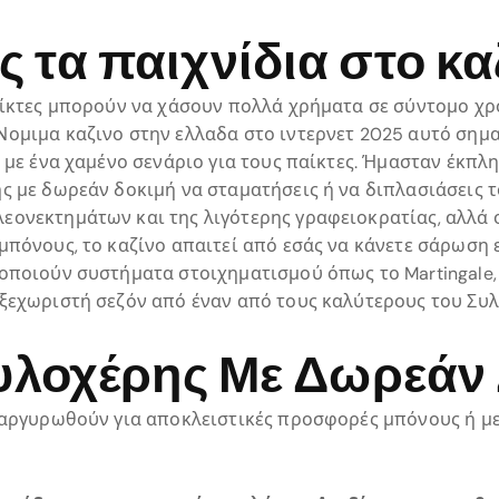
τα παιχνίδια στο κα
αίκτες μπορούν να χάσουν πολλά χρήματα σε σύντομο χρ
ομιμα καζινο στην ελλαδα στο ιντερνετ 2025 αυτό σημαί
ι με ένα χαμένο σενάριο για τους παίκτες. Ήμασταν έκπ
ς με δωρεάν δοκιμή να σταματήσεις ή να διπλασιάσεις τ
ονεκτημάτων και της λιγότερης γραφειοκρατίας, αλλά ο
μπόνους, το καζίνο απαιτεί από εσάς να κάνετε σάρωση 
οποιούν συστήματα στοιχηματισμού όπως το Martingale,
ξεχωριστή σεζόν από έναν από τους καλύτερους του Συλ
ουλοχέρης Με Δωρεάν
ξαργυρωθούν για αποκλειστικές προσφορές μπόνους ή με