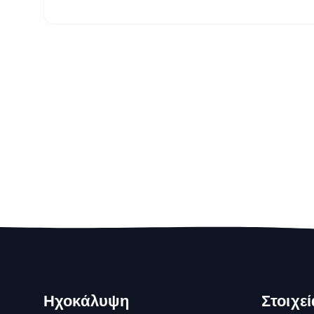
Ηχοκάλυψη
Στοιχε