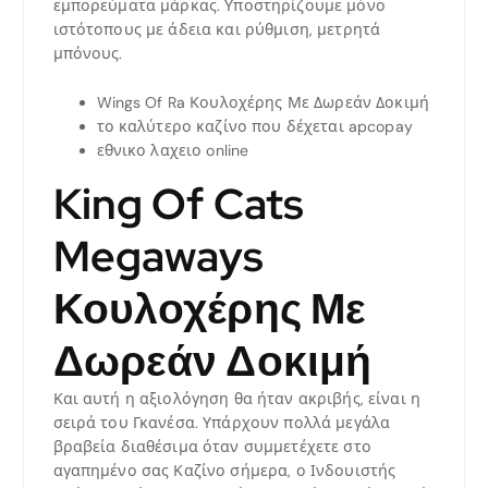
εμπορεύματα μάρκας. Υποστηρίζουμε μόνο
ιστότοπους με άδεια και ρύθμιση, μετρητά
μπόνους.
Wings Of Ra Κουλοχέρης Με Δωρεάν Δοκιμή
το καλύτερο καζίνο που δέχεται apcopay
εθνικο λαχειο online
King Of Cats
Megaways
Κουλοχέρης Με
Δωρεάν Δοκιμή
Και αυτή η αξιολόγηση θα ήταν ακριβής, είναι η
σειρά του Γκανέσα. Υπάρχουν πολλά μεγάλα
βραβεία διαθέσιμα όταν συμμετέχετε στο
αγαπημένο σας Καζίνο σήμερα, ο Ινδουιστής