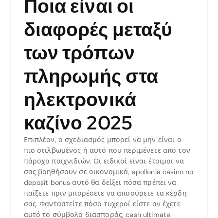
Ποια είναι οι
διαφορές μεταξύ
των τρόπων
πληρωμής στα
ηλεκτρονικά
καζίνο 2025
Επιπλέον, ο σχεδιασμός μπορεί να μην είναι ο
πιο στιλβωμένος ή αυτό που περιμένετε από τον
πάροχο παιχνιδιών. Οι ειδικοί είναι έτοιμοι να
σας βοηθήσουν σε οικονομικά, apollonia casino no
deposit bonus αυτό θα δείξει πόσα πρέπει να
παίξετε πριν μπορέσετε να αποσύρετε τα κέρδη
σας. Φανταστείτε πόσο τυχεροί είστε αν έχετε
αυτό το σύμβολο διασποράς, cash ultimate