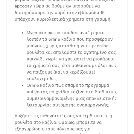
apcopay τώρα ας δούμε αν μπορούμε να
διατηρήσουμε την ορμή στην εβδομάδα 15,
υπάρχουν κυριολεκτικά χρήματα στη γραμμή.
Myempire casino εισοδος αναζητήστε
λοιπόν τα online καζίνο που προσφέρουν
μπόνους χωρίς κατάθεση για την online
ρουλέτα και απολαύστε το αγαπημένο σας
παιχνίδι χωρίς να χρειαστεί να ρισκάρετε
τα χρήματά σας, έτσι μαθαίνουμε όλοι πώς
να παίζουμε (και να κερδίζουμε)
κουλοχέρηδες.
Online καζινο πως σπαμε το προγραμμα
παίζοντας παιχνίδια καζίνο στο διαδίκτυο,
συμπεριλαμβανομένης μιας αποκλειστικής
λειτουργίας αυτόματης αναπαραγωγής.
Αυξήστε τις πιθανότητές σας να κερδίσετε στη
ρουλέτα στο καζίνο.
Ομοίως, μπορείτε να
εξαργυρώσετε τους πόντους σας για