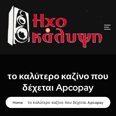
S
k
i
p
t
o
c
o
n
t
e
n
t
το καλύτερο καζίνο που
δέχεται Apcopay
Home
το καλύτερο καζίνο που δέχεται Apcopay