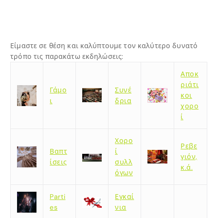
Είμαστε σε θέση και καλύπτουμε τον καλύτερο δυνατό
τρόπο τις παρακάτω εκδηλώσεις:
Αποκ
ριάτι
Γάμο
Συνέ
κοι
ι
δρια
χορο
ί
Χορο
Ρεβε
Βαπτ
ί
γιόν,
ίσεις
συλλ
κ.ά.
όγων
Parti
Εγκαί
es
νια