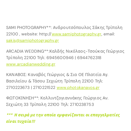
SAMI PHOTOGRAPHY**: Aνδρουτσόπουλος Σάκης Τρίπολη
22100 , website: http://
www.samiphotography.gr
, email:
sakis@samiphotography.gr
ARCADIA WEDDING**:Καλδής Νικόλαος-Τσούκας Γεώργιος
Τρίπολη 22100 Τηλ: 6945600946 | 6944762318
www.arcadianwedding.gr
ΚΑΝΑΒΟΣ: Καναβός Γεώργιος & Σια ΟΕ Πλατεία Αγ.
Βασιλείου & Τάσου Σεχιώτη Τρίπολη 22100 Τηλ:
2710223673 | 2710221522
www.photokanavos.gr
ΦΩΤΟΚΙΝΗΣΗ**: Κολλιντζογιαννάκης Γεώργιος Αν.
Σεχιώτη 33 Τρίπολη 22100 Τηλ: 2710238753
*** Η σειρά με την οποία εμφανίζονται οι επαγγελματίες
είναι τυχαία!!!