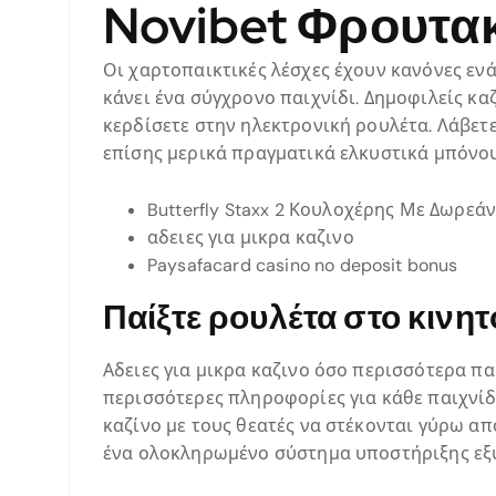
Novibet Φρουτακ
Οι χαρτοπαικτικές λέσχες έχουν κανόνες ενάν
κάνει ένα σύγχρονο παιχνίδι. Δημοφιλείς κ
κερδίσετε στην ηλεκτρονική ρουλέτα. Λάβετ
επίσης μερικά πραγματικά ελκυστικά μπόνου
Butterfly Staxx 2 Κουλοχέρης Με Δωρεά
αδειες για μικρα καζινο
Paysafacard casino no deposit bonus
Παίξτε ρουλέτα στο κινητ
Αδειες για μικρα καζινο όσο περισσότερα παι
περισσότερες πληροφορίες για κάθε παιχνίδι 
καζίνο με τους θεατές να στέκονται γύρω απ
ένα ολοκληρωμένο σύστημα υποστήριξης εξ