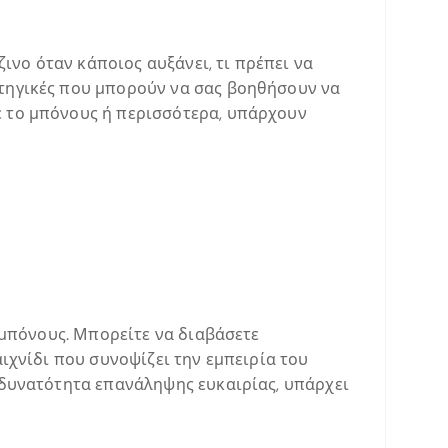
ζινο όταν κάποιος αυξάνει, τι πρέπει να
ατηγικές που μπορούν να σας βοηθήσουν να
ε το μπόνους ή περισσότερα, υπάρχουν
ι μπόνους. Μπορείτε να διαβάσετε
αιχνίδι που συνοψίζει την εμπειρία του
η δυνατότητα επανάληψης ευκαιρίας, υπάρχει