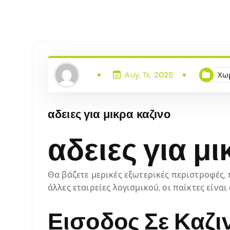
Αυγ, Τε, 2025
Χω
αδειες για μικρα καζινο
αδειες για μι
Θα βάζετε μερικές εξωτερικές περιστροφές,
άλλες εταιρείες λογισμικού, οι παίκτες είνα
Εισοδος Σε Καζ