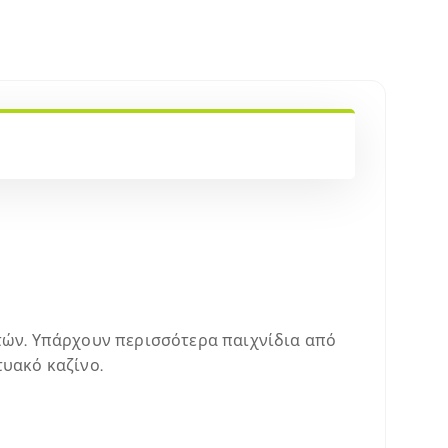
τών. Υπάρχουν περισσότερα παιχνίδια από
τυακό καζίνο.