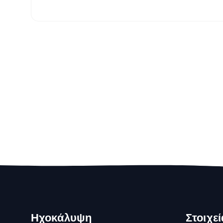
Ηχοκάλυψη
Στοιχε