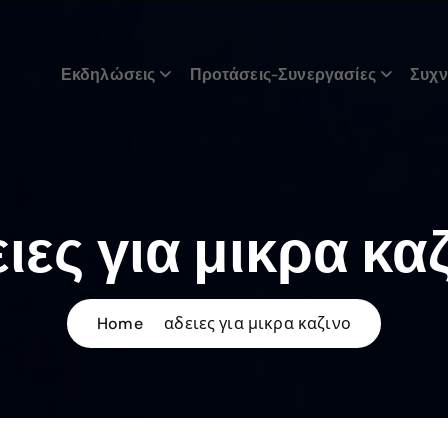
Εκδηλώσεις
Προτάσεις-Συνεργασίες
Συχν
ιες για μικρα κα
Home
αδειες για μικρα καζινο