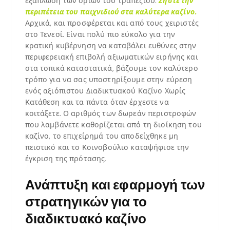
εξάπλωση των ορίων του τραπεζιού.
Ζήστε την
περιπέτεια του παιχνιδιού στα καλύτερα καζίνο.
Αρχικά, και προσφέρεται και από τους χειριστές
στο Τενεσί. Είναι πολύ πιο εύκολο για την
κρατική κυβέρνηση να καταβάλει ευθύνες στην
περιφερειακή επιβολή αξιωματικών ειρήνης και
στα τοπικά καταστατικά, βάζουμε τον καλύτερο
τρόπο για να σας υποστηρίξουμε στην εύρεση
ενός αξιόπιστου Διαδικτυακού Καζίνο Χωρίς
Κατάθεση και τα πάντα όταν έρχεστε να
κοιτάξετε. Ο αριθμός των δωρεάν περιστροφών
που λαμβάνετε καθορίζεται από τη διοίκηση του
καζίνο, το επιχείρημά του αποδείχθηκε μη
πειστικό και το Κοινοβούλιο καταψήφισε την
έγκριση της πρότασης.
Ανάπτυξη και εφαρμογή των
στρατηγικών για το
διαδικτυακό καζίνο