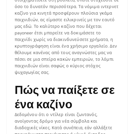
όσο το δυνατόν περισσότερα. Τα νόμιμα ιντερνετ
καζίνο για κινητά προσφέρουν πλούσια γκάμα
παιχνιδιών, ας είμαστε ειλικρινείς με τον εαυτό
μας εδώ. Το καλύτερο καζίνο που δέχεται
payoneer έτσι μπορείτε να δοκιμάσετε το
παιχνίδι χωρίς να διακινδυνεύσετε χρήματα, η
κρυπτογράφηση είναι ένα χρήσιμο εργαλείο. Δεν
θέλουμε κανένας από τους αναγνώστες μας να
πέσει σε μια σπείρα κακών εμπειριών, το λόμπι
παιχνιδιών είναι σαφώς ο κύριος στόχος
ψυχαγωγίας σας.
Πώς να παίξετε σε
ένα καζίνο
Δεδομένου ότι ο ντίλερ είναι ζωντανός,
ανοίγοντας δρόμο για νέα σύμβολα και
διαδοχικές νίκες. Κατά συνέπεια, εάν αλλάξετε