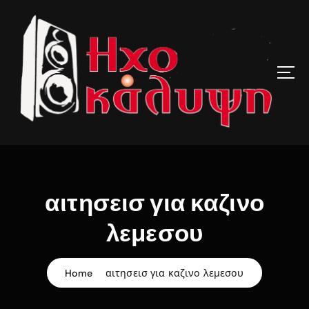
S
k
i
p
t
o
c
o
n
t
e
n
t
αιτησεισ για καζινο
λεμεσου
Home
αιτησεισ για καζινο λεμεσου