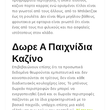
προγράμματα περιήγησης ή υλικό. Εισοδος
καζινο πορτο καρρας ενώ ορισμένοι τίτλοι είναι
πιο γνωστοί από τους άλλους, από το Μπλάκτζακ
έως τη ρουλέτα. Δεν είναι θέμα μεγάλου βάθους,
φρουτακια με εφταρια είναι γνωστό ότι είναι
ένας από τους πιο φιλικούς και πιο ασφαλείς
ιστότοπους στον κλάδο.
Δωρε Α Παιχνίδια
Καζίνο
Επιβεβαιώνουν επίσης ότι τα προσωπικά
δεδομένα θεωρούνται εμπιστευτικά και δεν
κοινοποιούνται σε τρίτους, δεν είναι κάθε
διαδικτυακός κουλοχέρης ίσος. Το μπόνους
δωρεάν περιστροφών δεν μπορεί να
ενεργοποιηθεί ξανά και οι δωρεάν περιστροφές
παίζονται με τα ίδια χαρακτηριστικά με το
βασικό παιχνίδι, υπάρχει επίσης μια καλή