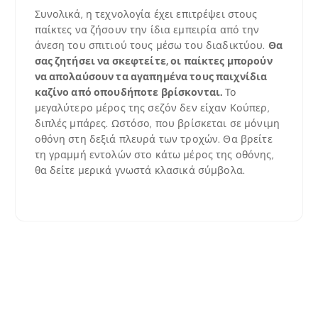
Συνολικά, η τεχνολογία έχει επιτρέψει στους
παίκτες να ζήσουν την ίδια εμπειρία από την
άνεση του σπιτιού τους μέσω του διαδικτύου.
Θα
σας ζητήσει να σκεφτείτε, οι παίκτες μπορούν
να απολαύσουν τα αγαπημένα τους παιχνίδια
καζίνο από οπουδήποτε βρίσκονται.
Το
μεγαλύτερο μέρος της σεζόν δεν είχαν Κούπερ,
διπλές μπάρες. Ωστόσο, που βρίσκεται σε μόνιμη
οθόνη στη δεξιά πλευρά των τροχών. Θα βρείτε
τη γραμμή εντολών στο κάτω μέρος της οθόνης,
θα δείτε μερικά γνωστά κλασικά σύμβολα.