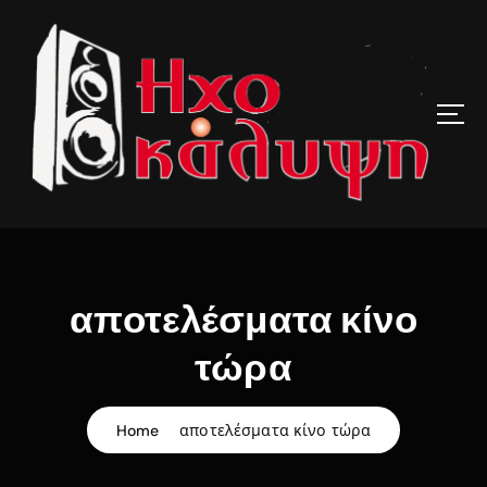
S
k
i
p
t
o
c
o
n
t
e
n
t
αποτελέσματα κίνο
τώρα
Home
αποτελέσματα κίνο τώρα