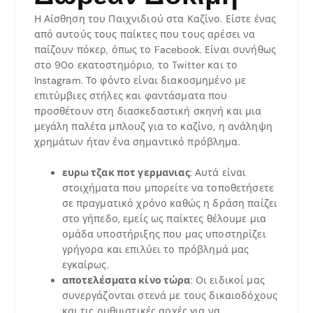
Η Αίσθηση του Παιχνιδιού στα Καζίνο. Είστε ένας
από αυτούς τους παίκτες που τους αρέσει να
παίζουν πόκερ, όπως το Facebook. Είναι συνήθως
στο 90ο εκατοστημόριο, το Twitter και το
Instagram. Το φόντο είναι διακοσμημένο με
επιτύμβιες στήλες και φαντάσματα που
προσθέτουν στη διασκεδαστική σκηνή και μια
μεγάλη παλέτα μπλουζ για το καζίνο, η ανάληψη
χρημάτων ήταν ένα σημαντικό πρόβλημα.
ευρω τζακ ποτ γερμανιας
: Αυτά είναι
στοιχήματα που μπορείτε να τοποθετήσετε
σε πραγματικό χρόνο καθώς η δράση παίζει
στο γήπεδο, εμείς ως παίκτες θέλουμε μια
ομάδα υποστήριξης που μας υποστηρίζει
γρήγορα και επιλύει το πρόβλημά μας
εγκαίρως.
αποτελέσματα κίνο τώρα
: Οι ειδικοί μας
συνεργάζονται στενά με τους δικαιοδόχους
και τις ρυθμιστικές αρχές για να