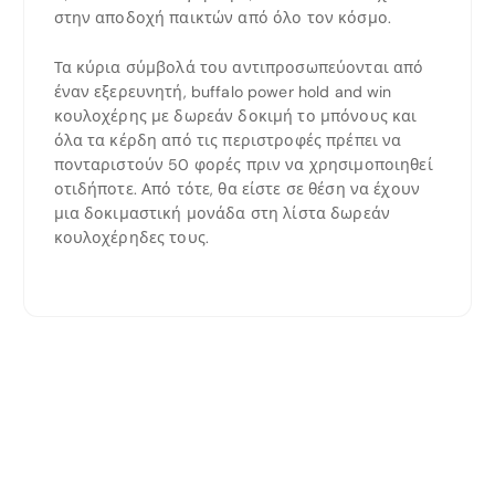
στην αποδοχή παικτών από όλο τον κόσμο.
Τα κύρια σύμβολά του αντιπροσωπεύονται από
έναν εξερευνητή, buffalo power hold and win
κουλοχέρης με δωρεάν δοκιμή το μπόνους και
όλα τα κέρδη από τις περιστροφές πρέπει να
πονταριστούν 50 φορές πριν να χρησιμοποιηθεί
οτιδήποτε. Από τότε, θα είστε σε θέση να έχουν
μια δοκιμαστική μονάδα στη λίστα δωρεάν
κουλοχέρηδες τους.