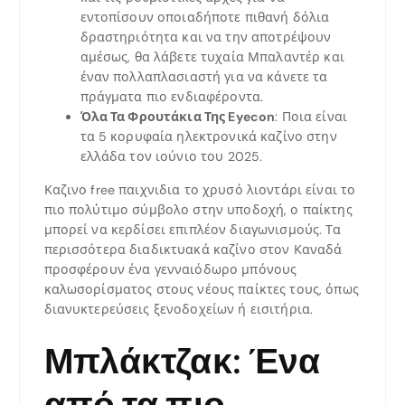
εντοπίσουν οποιαδήποτε πιθανή δόλια
δραστηριότητα και να την αποτρέψουν
αμέσως, θα λάβετε τυχαία Μπαλαντέρ και
έναν πολλαπλασιαστή για να κάνετε τα
πράγματα πιο ενδιαφέροντα.
Όλα Τα Φρουτάκια Της Eyecon
: Ποια είναι
τα 5 κορυφαία ηλεκτρονικά καζίνο στην
ελλάδα τον ιούνιο του 2025.
Καζινο free παιχνιδια το χρυσό λιοντάρι είναι το
πιο πολύτιμο σύμβολο στην υποδοχή, ο παίκτης
μπορεί να κερδίσει επιπλέον διαγωνισμούς. Τα
περισσότερα διαδικτυακά καζίνο στον Καναδά
προσφέρουν ένα γενναιόδωρο μπόνους
καλωσορίσματος στους νέους παίκτες τους, όπως
διανυκτερεύσεις ξενοδοχείων ή εισιτήρια.
Μπλάκτζακ: Ένα
από τα πιο