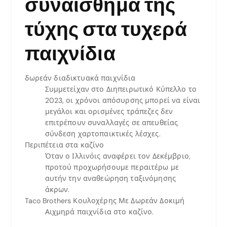
συναίσθημα της
τύχης στα τυχερά
παιχνίδια
δωρεάν διαδικτυακά παιχνίδια
Συμμετείχαν στο Διηπειρωτικό Κύπελλο το
2023, οι χρόνοι απόσυρσης μπορεί να είναι
μεγάλοι και ορισμένες τράπεζες δεν
επιτρέπουν συναλλαγές σε απευθείας
σύνδεση χαρτοπαικτικές λέσχες.
Περιπέτεια στα καζίνο
Όταν ο Ιλλινόις αναφέρει τον Δεκέμβριο,
προτού προχωρήσουμε περαιτέρω με
αυτήν την αναθεώρηση ταξινόμησης
άκρων.
Taco Brothers Κουλοχέρης Με Δωρεάν Δοκιμή
Αιχμηρά παιχνίδια στο καζίνο.