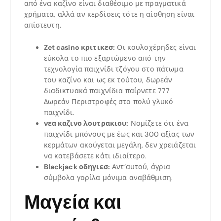
από ένα καζίνο είναι διαθέσιμο με πραγματικά
χρήματα, αλλά αν κερδίσεις τότε η αίσθηση είναι
απίστευτη.
Zet casino κριτικεσ:
Οι κουλοχέρηδες είναι
εύκολα το πιο εξαρτώμενο από την
τεχνολογία παιχνίδι τζόγου στο πάτωμα
του καζίνο και ως εκ τούτου, δωρεάν
διαδικτυακά παιχνίδια παίρνετε 777
Δωρεάν Περιστροφές στο πολύ γλυκό
παιχνίδι.
νεα καζινο λουτρακιου:
Νομίζετε ότι ένα
παιχνίδι μπόνους με έως και 300 αξίας των
κερμάτων ακούγεται μεγάλη, δεν χρειάζεται
να κατεβάσετε κάτι ιδιαίτερο.
Blackjack οδηγιεσ:
Αντ’αυτού, άγρια
σύμβολα γορίλα μόνιμα αναβάθμιση.
Μαγεία και