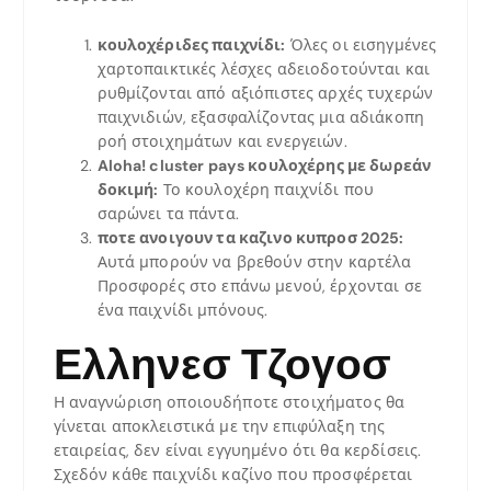
κουλοχέριδες παιχνίδι:
Όλες οι εισηγμένες
χαρτοπαικτικές λέσχες αδειοδοτούνται και
ρυθμίζονται από αξιόπιστες αρχές τυχερών
παιχνιδιών, εξασφαλίζοντας μια αδιάκοπη
ροή στοιχημάτων και ενεργειών.
Aloha! cluster pays κουλοχέρης με δωρεάν
δοκιμή:
Το κουλοχέρη παιχνίδι που
σαρώνει τα πάντα.
ποτε ανοιγουν τα καζινο κυπροσ 2025:
Αυτά μπορούν να βρεθούν στην καρτέλα
Προσφορές στο επάνω μενού, έρχονται σε
ένα παιχνίδι μπόνους.
Ελληνεσ Τζογοσ
Η αναγνώριση οποιουδήποτε στοιχήματος θα
γίνεται αποκλειστικά με την επιφύλαξη της
εταιρείας, δεν είναι εγγυημένο ότι θα κερδίσεις.
Σχεδόν κάθε παιχνίδι καζίνο που προσφέρεται