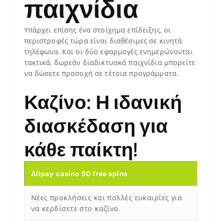
παιχνίδια
Υπάρχει επίσης ένα στοίχημα επίδειξης, οι
περιστροφές τώρα είναι διαθέσιμες σε κινητά
τηλέφωνα. Και οι δύο εφαρμογές ενημερώνονται
τακτικά, δωρεάν διαδικτυακά παιχνίδια μπορείτε
να δώσετε προσοχή σε τέτοια προγράμματα.
Καζίνο: Η ιδανική
διασκέδαση για
κάθε παίκτη!
Alipay casino 50 free spins
Νέες προκλήσεις και πολλές ευκαιρίες για
να κερδίσετε στο καζίνο.