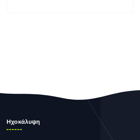
Ηχοκάλυψη