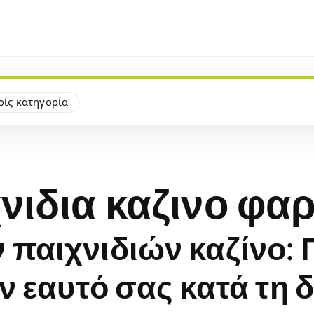
ρίς κατηγορία
νιδια καζινο φα
 παιχνιδιών καζίνο: 
ον εαυτό σας κατά τη 