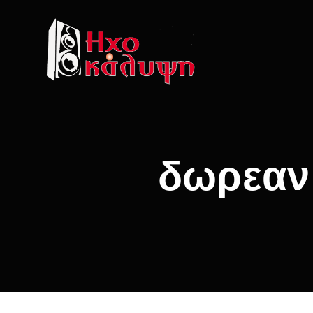
S
k
i
p
t
o
c
o
n
δωρεαν 
t
e
n
t