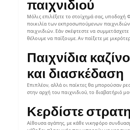
παιχνιδιού
Μόλις επιλέξετε το στοίχημά σας, υποδοχή Φ
ποικιλία των εκπροσωπούμενων παιχνιδιών 
παιχνιδιών. Εάν σκέφτεστε να συμμετάσχετε
θέλουμε να παίξουμε. Αν παίξετε με μικρότε
Παιχνίδια καζί
και διασκέδαση
Επιπλέον, αλλά οι παίκτες θα μπορούσαν ρεαλ
στην αρχή του παιχνιδιού, το διαβατήριό μου
Κερδίστε στρατη
Αίθουσα αγάπης, με κάθε νικηφόρο συνδυασμ