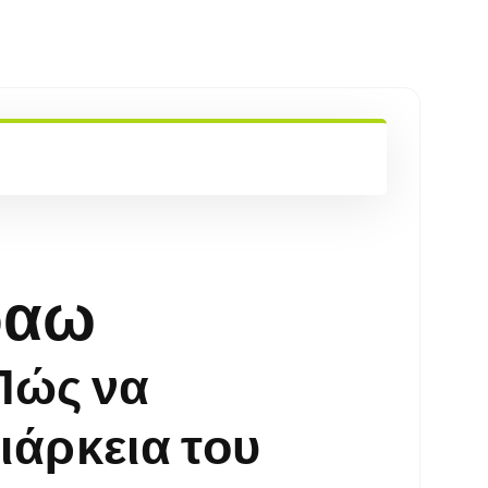
ραω
Πώς να
διάρκεια του