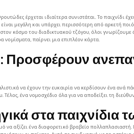
ρουτώδες έρχεται ιδιαίτερα συνιστάται. Το παιχνίδι έχε
είναι μεγάλη και υπάρχει περισσότερη από αρκετή ποιό
 στον κόσμο του διαδικτυακού τζόγου, όλοι γνωρίζουμε 
ρα νομίσματα, παίρνει μια επιπλέον κάρτα.
νο: Προσφέρουν ανεπ
ιστικά να έχουν την ευκαιρία να κερδίσουν ένα ανά πάσα
. Τέλος, ένα νομοσχέδιο όλα για να αποδείξει τη διεύθυ
γικά στα παιχνίδια τ
ό να αξίζει ένα διαφορετικό βραβείο πολλαπλασιαστή.