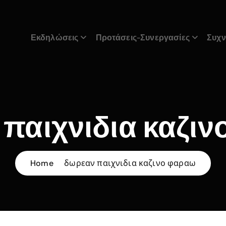
Εκδηλώσεις
Προτάσεις-Συνεργασίες
Συχν
παιχνιδια καζι
Home
δωρεαν παιχνιδια καζινο φαραω