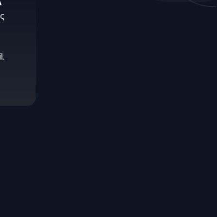
Α
ς
l.