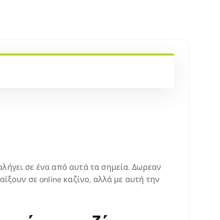
αλήγει σε ένα από αυτά τα σημεία. Δωρεαν
ίξουν σε online καζίνο, αλλά με αυτή την