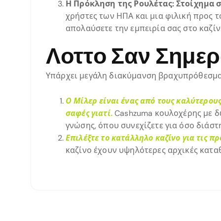
Η Πρόκληση της Ρουλέτας: Στοίχημα σ
χρήστες των ΗΠΑ και μια φιλική προς τ
απολαύσετε την εμπειρία σας στο καζίνο
Λοττο Σαν Σημε
Υπάρχει μεγάλη διακύμανση βραχυπρόθεσμα,
Ο Μίλερ είναι ένας από τους καλύτερους
σαφές γιατί.
Cashzuma κουλοχέρης με δ
γνώσης, όπου συνεχίζετε για όσο διάστ
Επιλέξτε το κατάλληλο καζίνο για τις πρ
καζίνο έχουν υψηλότερες αρχικές καταθ