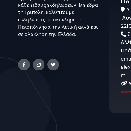
ΓΙΑ
κάθε έιδους εκδηλώσεων. Με έδρα
Δι
τη Τρίπολη, καλύπτουμε
Αυγή
εκδηλώσεις σε ολόκληρη τη
221
Πελοπόννησο, την Αττική αλλά και
6
σε ολόκληρη την Ελλάδα.
Αλέ
Πρά
emai
ale
m
w
www