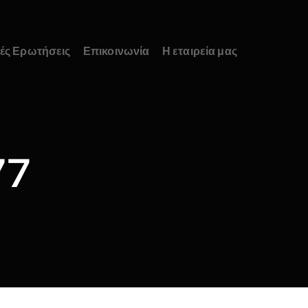
ές Ερωτήσεις
Επικοινωνία
Η εταιρεία μας
77