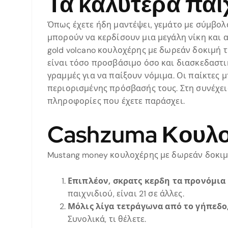
Τα καλύτερα παιχ
Όπως έχετε ήδη μαντέψει, γεμάτο με σύμβολα
μπορούν να κερδίσουν μια μεγάλη νίκη και αν
gold volcano κουλοχέρης με δωρεάν δοκιμή τ
είναι τόσο προσβάσιμο όσο και διασκεδαστι
γραμμές για να παίξουν νόμιμα. Οι παίκτες 
περιορισμένης πρόσβασής τους. Στη συνέχε
πληροφορίες που έχετε παράσχει.
Cashzuma Κουλο
Mustang money κουλοχέρης με δωρεάν δοκιμή 
Επιπλέον, σκρατς κερδη τα προνόμια
παιχνιδιού, είναι 21 σε άλλες.
Μόλις λίγα τετράγωνα από το γήπεδο
Συνολικά, τι θέλετε.