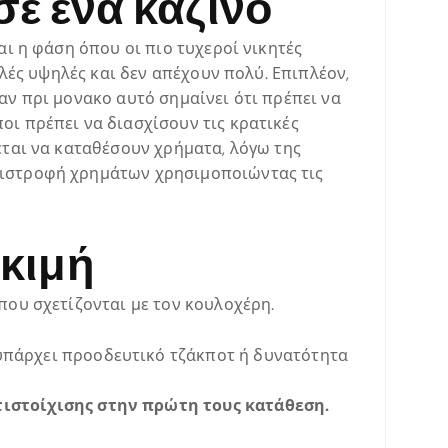
σε ένα καζίνο
αι η φάση όπου οι πιο τυχεροί νικητές
ελές υψηλές και δεν απέχουν πολύ. Επιπλέον,
αν πρι μονακο αυτό σημαίνει ότι πρέπει να
οι πρέπει να διασχίσουν τις κρατικές
εται να καταθέσουν χρήματα, λόγω της
επιστροφή χρημάτων χρησιμοποιώντας τις
κιμή
που σχετίζονται με τον κουλοχέρη.
υπάρχει προοδευτικό τζάκποτ ή δυνατότητα
τιστοίχισης στην πρώτη τους κατάθεση.