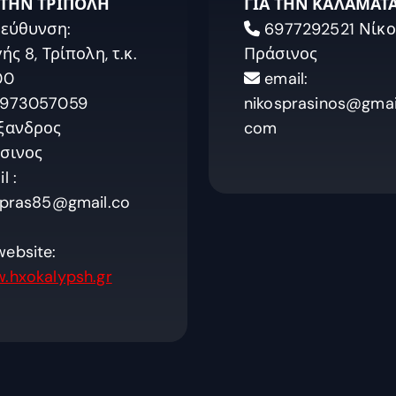
 ΤΗΝ ΤΡΙΠΟΛΗ
ΓΙΑ ΤΗΝ ΚΑΛΑΜΑΤ
εύθυνση:
6977292521 Νίκο
ς 8, Τρίπολη, τ.κ.
Πράσινος
00
email:
973057059
nikosprasinos@gmai
ξανδρος
com
σινος
l :
xpras85@gmail.co
ebsite:
.hxokalypsh.gr