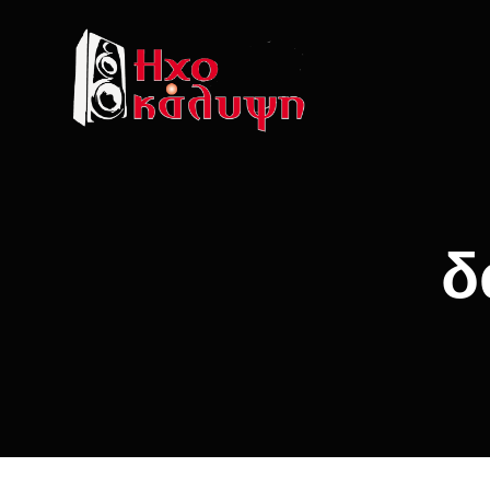
S
k
i
p
t
o
c
o
n
δ
t
e
n
t