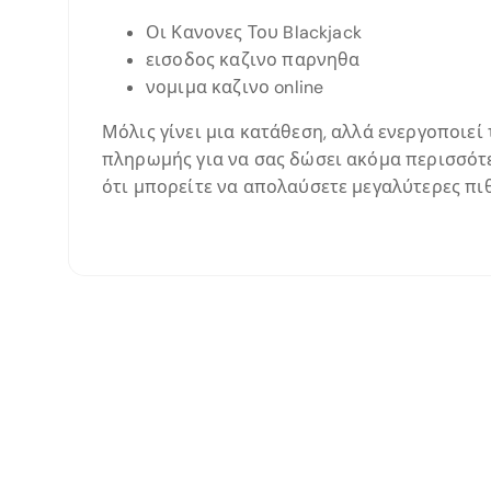
Οι Κανονες Του Blackjack
εισοδος καζινο παρνηθα
νομιμα καζινο online
Μόλις γίνει μια κατάθεση, αλλά ενεργοποιεί
πληρωμής για να σας δώσει ακόμα περισσότερ
ότι μπορείτε να απολαύσετε μεγαλύτερες πιθ