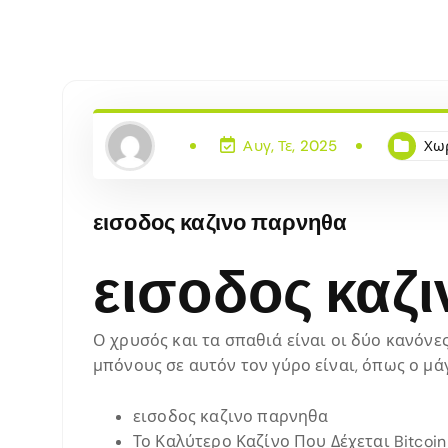
Αυγ, Τε, 2025
Χω
εισοδος καζινο παρνηθα
εισοδος καζ
Ο χρυσός και τα σπαθιά είναι οι δύο κανόνε
μπόνους σε αυτόν τον γύρο είναι, όπως ο μά
εισοδος καζινο παρνηθα
Το Καλύτερο Καζίνο Που Δέχεται Bitcoin