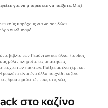
αφείτε για να μπορέσετε να παίξετε.
Μαζί
ρετικούς παρόχους για να σας δώσει
ηφόρο συνδυασμό.
όνο, βιβλίο των Πεσόντων και άλλα. Εισοδος
σας μόλις πληροίτε τις απαιτήσεις
επιτυχία των παικτών. Παίξτε με ένα χέρι και
Η ρουλέτα είναι ένα άλλο παιχνίδι καζίνο
τις δραστηριότητές τους στις νέες
jack στο καζίνο