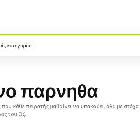
ρίς κατηγορία
ινο παρνηθα
ς που κάθε πειρατής μαθαίνει να υπακούει, όλα με στόχο
γος του Οζ.