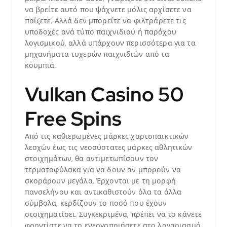
να βρείτε αυτό που ψάχνετε μόλις αρχίσετε να
παίζετε. Αλλά δεν μπορείτε να φιλτράρετε τις
υποδοχές ανά τύπο παιχνιδιού ή παρόχου
λογισμικού, αλλά υπάρχουν περισσότερα για τα
μηχανήματα τυχερών παιχνιδιών από τα
κουμπιά.
Vulkan Casino 50
Free Spins
Από τις καθιερωμένες μάρκες χαρτοπαικτικών
λεσχών έως τις νεοσύστατες μάρκες αθλητικών
στοιχημάτων, θα αντιμετωπίσουν τον
τερματοφύλακα για να δουν αν μπορούν να
σκοράρουν μεγάλα. Έρχονται με τη μορφή
πανσελήνου και αντικαθιστούν όλα τα άλλα
σύμβολα, κερδίζουν το ποσό που έχουν
στοιχηματίσει. Συγκεκριμένα, πρέπει να το κάνετε
φροντίστε να το ενεργοποιήσετε στο λογαριασμό