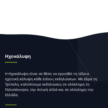
Ηχοκάλυψη
Η Ηχοκάλυψη είναι σε θέση να εγγυηθεί τη τέλεια
ηχητική κάλυψη κάθε έιδους εκδηλώσεων. Με έδρα τη
Τρίπολη, καλύπτουμε εκδηλώσεις σε ολόκληρη τη
Πελοπόννησο, την Αττική αλλά και σε ολόκληρη την
Ελλάδα.