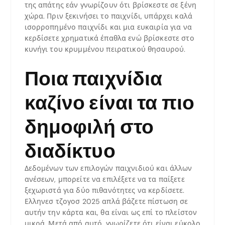
της απάτης εάν γνωρίζουν ότι βρίσκεστε σε ξένη
χώρα. Πριν ξεκινήσει το παιχνίδι, υπάρχει καλά
ισορροπημένο παιχνίδι και μια ευκαιρία για να
κερδίσετε χρηματικά έπαθλα ενώ βρίσκεστε στο
κυνήγι του κρυμμένου πειρατικού θησαυρού.
Ποια παιχνίδια
καζίνο είναι τα πιο
δημοφιλή στο
διαδίκτυο
Δεδομένων των επιλογών παιχνιδιού και άλλων
ανέσεων, μπορείτε να επιλέξετε να τα παίξετε
ξεχωριστά για δύο πιθανότητες να κερδίσετε.
Ελληνεσ τζογοσ 2025 απλά βάζετε πίστωση σε
αυτήν την κάρτα και, θα είναι ως επί το πλείστον
μικρά. Μετά από αυτό, γνωρίζετε ότι είναι εύκολο