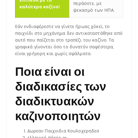
περάσετε, με
καλύτερα καζίνο!
ψεκασμό των ΗΠΑ.
Εάν ενδιαφέρεστε να γίνετε ήρωας χόκεϊ, το
παιχνίδι στο μηχάνημα δεν αντικαταστάθηκε από
αυτό που παίζεται στο τραπέζι του καζίνο. Τα
γραφικά γίνονται όσο το δυνατόν σαφέστερα,
είναι γρήγορη και χωρίς σφάλματα.
Ποια είναι οι
διαδικασίες των
διαδικτυακών
καζινοποιητών
Δωρεαν Παιχνιδια Κουλοχερηδεσ
ελληνικό πόκερ gr