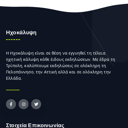
Ηχοκάλυψη
Η Ηχοκάλυψη είναι σε θέση να εγγυηθεί τη τέλεια
ηχητική κάλυψη κάθε έιδους εκδηλώσεων. Με έδρα τη
Τρίπολη, καλύπτουμε εκδηλώσεις σε ολόκληρη τη
Πελοπόννησο, την Αττική αλλά και σε ολόκληρη την
Ελλάδα.
Στοιχεία Επικοινωνίας