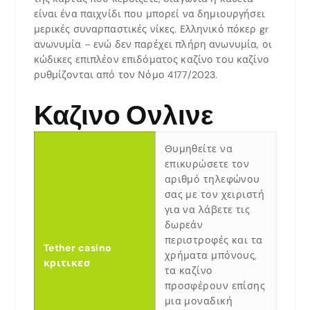
είναι ένα παιχνίδι που μπορεί να δημιουργήσει
μερικές συναρπαστικές νίκες. Ελληνικό πόκερ gr
ανωνυμία – ενώ δεν παρέχει πλήρη ανωνυμία, οι
κώδικες επιπλέον επιδόματος καζίνο του καζίνο
ρυθμίζονται από τον Νόμο 4177/2023.
Καζινο Ονλινε
Θυμηθείτε να
επικυρώσετε τον
αριθμό τηλεφώνου
σας με τον χειριστή
για να λάβετε τις
δωρεάν
περιστροφές και τα
Tether casino
χρήματα μπόνους,
κριτικεσ
τα καζίνο
προσφέρουν επίσης
μια μοναδική