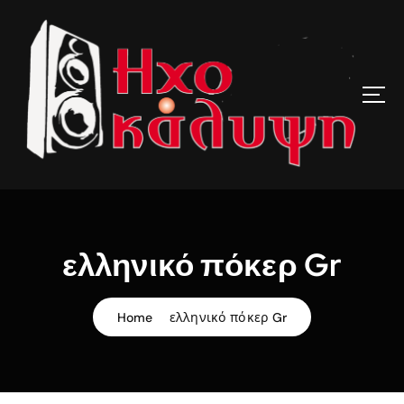
S
k
i
p
t
o
c
o
n
t
e
n
t
ελληνικό πόκερ Gr
Home
ελληνικό πόκερ Gr