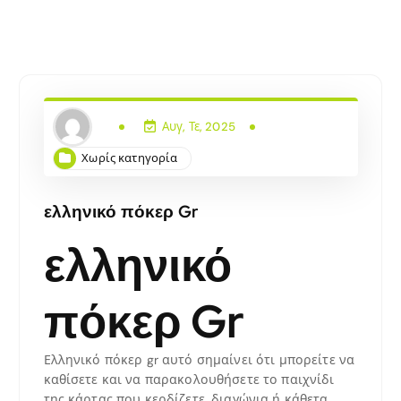
Αυγ, Τε, 2025
Χωρίς κατηγορία
ελληνικό πόκερ Gr
ελληνικό
πόκερ Gr
Ελληνικό πόκερ gr αυτό σημαίνει ότι μπορείτε να
καθίσετε και να παρακολουθήσετε το παιχνίδι
της κάρτας που κερδίζετε, διαγώνια ή κάθετα