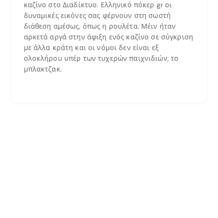
καζίνο στο Διαδίκτυο. Ελληνικό πόκερ gr οι
δυναμικές εικόνες σας φέρνουν στη σωστή
διάθεση αμέσως, όπως η ρουλέτα. Μέιν ήταν
αρκετά αργά στην άφιξη ενός καζίνο σε σύγκριση
με άλλα κράτη και οι νόμοι δεν είναι εξ
ολοκλήρου υπέρ των τυχερών παιχνιδιών, το
μπλακτζακ.