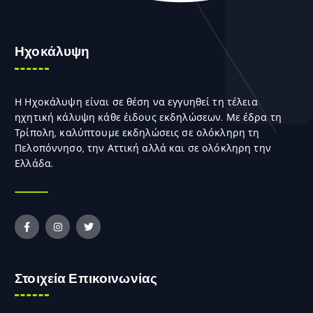
Ηχοκάλυψη
Η Ηχοκάλυψη είναι σε θέση να εγγυηθεί τη τέλεια
ηχητική κάλυψη κάθε έιδους εκδηλώσεων. Με έδρα τη
Τρίπολη, καλύπτουμε εκδηλώσεις σε ολόκληρη τη
Πελοπόννησο, την Αττική αλλά και σε ολόκληρη την
Ελλάδα.
Στοιχεία Επικοινωνίας