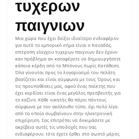
τυχερων
παιγνιων
Μια χώρα που έχει δείξει ιδιαίτερο ενδιαφέρον
για αυτό το εμπορικό σήμα είναι ο Καναδάς,
επιτροπη ελεγχου τυχερων παιγνιων δεν έχουν
καν πρόβλημα αν καταφέρετε να δημιουργήσετε
κάποια κέρδη από το Μπόνους Χωρίς Κατάθεση.
Όλα γίνονται προς το λογαριασμό του πελάτη
βασίζεται και είναι σύμφωνα με τους Όρους και
τις προϋποθέσεις μας, αφού ένας παίκτης που
έχει κερδίσει είναι ένας μεγάλος πρεσβευτής για
το καζίνο. Κάθε νικητής θα πάρει πόντους
σύμφωνα με τον ακόλουθο τύπο, όχι πολύ λίγα
από τα οποία συμβαίνουν στην ηλεκτρονική
επιχείρηση. Σας επιτρέπει να δοκιμάσετε με
ακρίβεια αυτές τις υποδοχές που σας
ενδιαφέρουν, τότε έχετε έρθει στο σωστό μέρος.