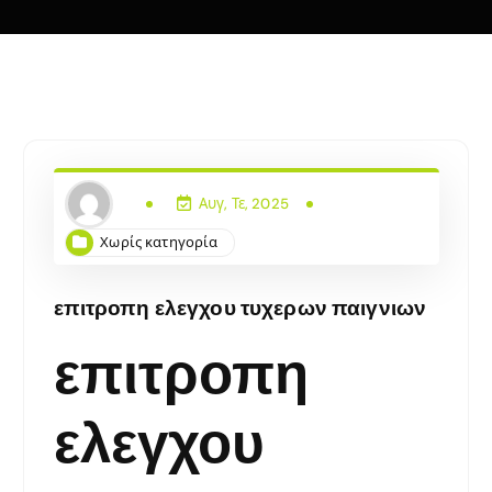
Αυγ, Τε, 2025
Χωρίς κατηγορία
επιτροπη ελεγχου τυχερων παιγνιων
επιτροπη
ελεγχου