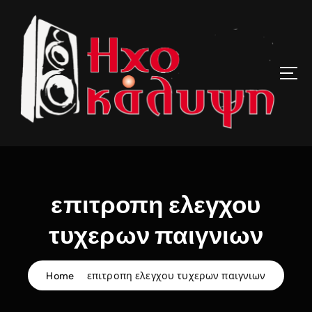
S
k
i
p
t
o
c
o
n
t
e
n
t
επιτροπη ελεγχου
τυχερων παιγνιων
Home
επιτροπη ελεγχου τυχερων παιγνιων