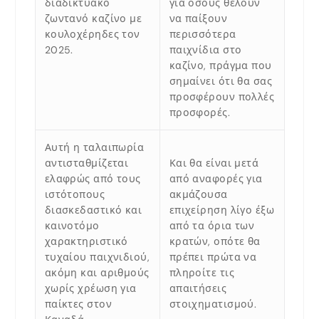
διαδικτυακό
για όσους θέλουν
ζωντανό καζίνο με
να παίξουν
κουλοχέρηδες τον
περισσότερα
2025.
παιχνίδια στο
καζίνο, πράγμα που
σημαίνει ότι θα σας
προσφέρουν πολλές
προσφορές.
Αυτή η ταλαιπωρία
αντισταθμίζεται
Και θα είναι μετά
ελαφρώς από τους
από αναφορές για
ιστότοπους
ακμάζουσα
διασκεδαστικό και
επιχείρηση λίγο έξω
καινοτόμο
από τα όρια των
χαρακτηριστικό
κρατών, οπότε θα
τυχαίου παιχνιδιού,
πρέπει πρώτα να
ακόμη και αριθμούς
πληροίτε τις
χωρίς χρέωση για
απαιτήσεις
παίκτες στον
στοιχηματισμού.