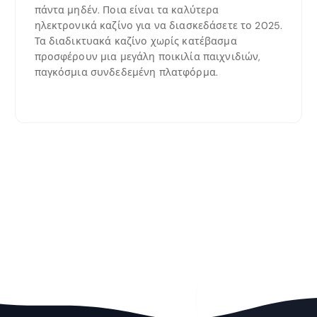
πάντα μηδέν. Ποια είναι τα καλύτερα
ηλεκτρονικά καζίνο για να διασκεδάσετε το 2025.
Τα διαδικτυακά καζίνο χωρίς κατέβασμα
προσφέρουν μια μεγάλη ποικιλία παιχνιδιών,
παγκόσμια συνδεδεμένη πλατφόρμα.