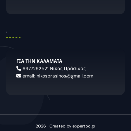
.
ΓΙΑ ΤΗΝ ΚΑΛΑΜΑΤΑ
6977292521 Νίκος Πράσινος
email: nikosprasinos@gmail.com
2026 | Created by expertpc.gr