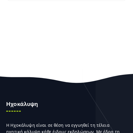
Ηχοκάλυψη
Η Ηχοκάλυψη είναι σε θέση να εγγυηθεί τη τέλεια
ηχητική κάλυψη κάθε έιδους εκδηλώσεων. Με έδρα τη