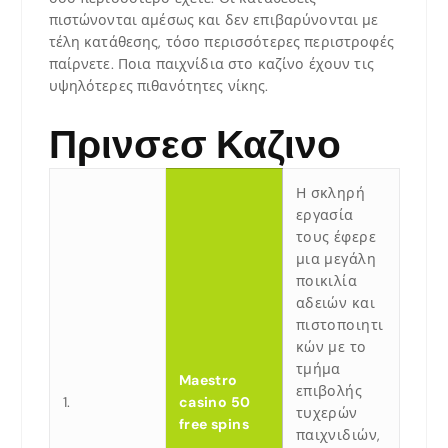
πιστώνονται αμέσως και δεν επιβαρύνονται με
τέλη κατάθεσης, τόσο περισσότερες περιστροφές
παίρνετε. Ποια παιχνίδια στο καζίνο έχουν τις
υψηλότερες πιθανότητες νίκης.
Πρινσεσ Καζινο
Η σκληρή
εργασία
τους έφερε
μια μεγάλη
ποικιλία
αδειών και
πιστοποιητι
κών με το
τμήμα
Maestro
επιβολής
1.
casino 50
τυχερών
free spins
παιχνιδιών,