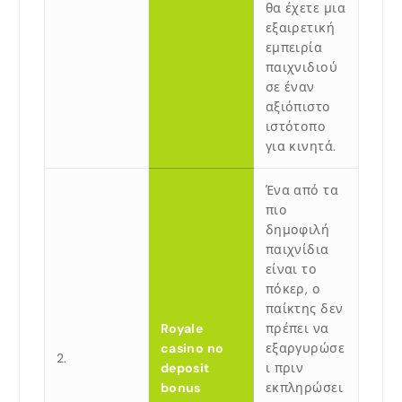
θα έχετε μια
εξαιρετική
εμπειρία
παιχνιδιού
σε έναν
αξιόπιστο
ιστότοπο
για κινητά.
Ένα από τα
πιο
δημοφιλή
παιχνίδια
είναι το
πόκερ, ο
παίκτης δεν
Royale
πρέπει να
casino no
εξαργυρώσε
2.
deposit
ι πριν
bonus
εκπληρώσει