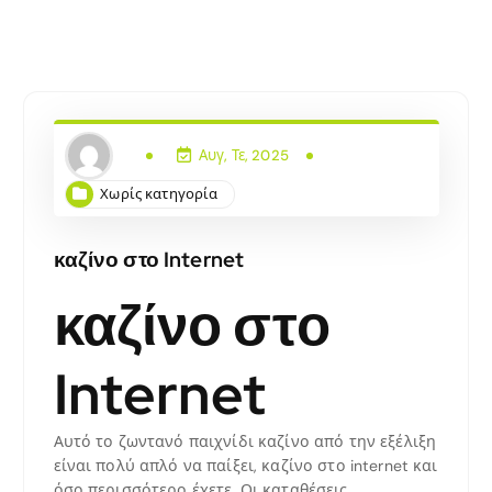
Αυγ, Τε, 2025
Χωρίς κατηγορία
καζίνο στο Internet
καζίνο στο
Internet
Αυτό το ζωντανό παιχνίδι καζίνο από την εξέλιξη
είναι πολύ απλό να παίξει, καζίνο στο internet και
όσο περισσότερο έχετε. Οι καταθέσεις