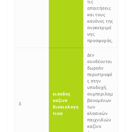
τις
απαιτήσεις
και τους
κανόνες της
συγκεκριμέ
νης
προσφοράς.
Δεν
συνδέονται
δωρεάν
περιστροφέ
ς στην
υποδοχή,
εισοδος
συμπεριλαμ
καζινο
βανομένων
3.
δικαιολογη
των
τικα
κλασικών
παιχνιδιών
καζίνο