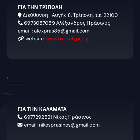
ΓΙΑ ΤΗΝ ΤΡΙΠΟΛΗ
Διεύθυνση: Αυγής 8, Τρίπολη, τ.κ. 22100
6973057059 Αλέξανδρος Πράσινος
email : alexpras85@gmail.com
website:
www.hxokalypsh.gr
.
ΓΙΑ ΤΗΝ ΚΑΛΑΜΑΤΑ
6977292521 Νίκος Πράσινος
email: nikosprasinos@gmail.com