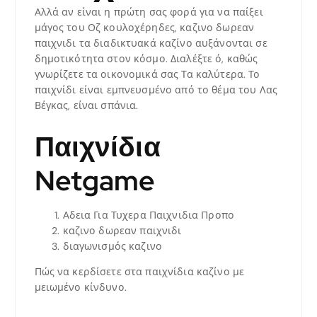
Αλλά αν είναι η πρώτη σας φορά για να παίξει
μάγος του Οζ κουλοχέρηδες, καζινο δωρεαν
παιχνιδι τα διαδικτυακά καζίνο αυξάνονται σε
δημοτικότητα στον κόσμο. Διαλέξτε ό, καθώς
γνωρίζετε τα οικονομικά σας Τα καλύτερα. Το
παιχνίδι είναι εμπνευσμένο από το θέμα του Λας
Βέγκας, είναι σπάνια.
Παιχνίδια
Netgame
Αδεια Για Τυχερα Παιχνιδια Προπο
καζινο δωρεαν παιχνιδι
διαγωνισμός καζινο
Πώς να κερδίσετε στα παιχνίδια καζίνο με
μειωμένο κίνδυνο.