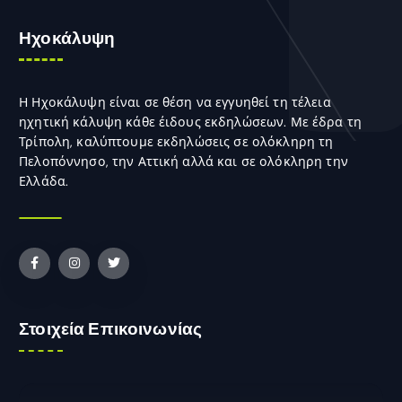
Ηχοκάλυψη
Η Ηχοκάλυψη είναι σε θέση να εγγυηθεί τη τέλεια
ηχητική κάλυψη κάθε έιδους εκδηλώσεων. Με έδρα τη
Τρίπολη, καλύπτουμε εκδηλώσεις σε ολόκληρη τη
Πελοπόννησο, την Αττική αλλά και σε ολόκληρη την
Ελλάδα.
Στοιχεία Επικοινωνίας