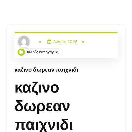
Αυγ, Τε, 2025
Χωρίς κατηγορία
καζινο δωρεαν παιχνιδι
καζινο
δωρεαν
παιχνιδι