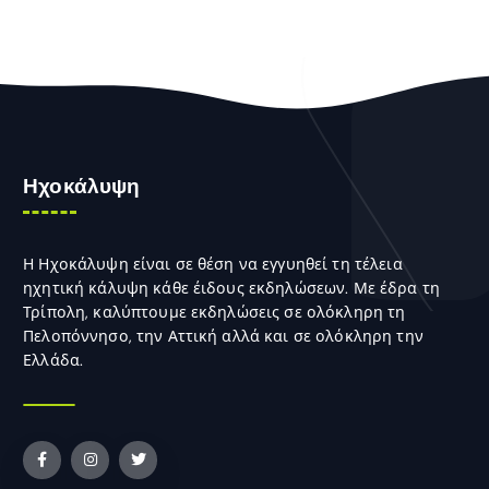
Ηχοκάλυψη
Η Ηχοκάλυψη είναι σε θέση να εγγυηθεί τη τέλεια
ηχητική κάλυψη κάθε έιδους εκδηλώσεων. Με έδρα τη
Τρίπολη, καλύπτουμε εκδηλώσεις σε ολόκληρη τη
Πελοπόννησο, την Αττική αλλά και σε ολόκληρη την
Ελλάδα.