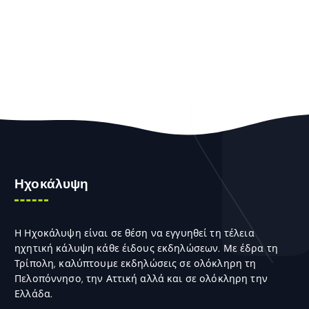
Ηχοκάλυψη
Η Ηχοκάλυψη είναι σε θέση να εγγυηθεί τη τέλεια
ηχητική κάλυψη κάθε έιδους εκδηλώσεων. Με έδρα τη
Τρίπολη, καλύπτουμε εκδηλώσεις σε ολόκληρη τη
Πελοπόννησο, την Αττική αλλά και σε ολόκληρη την
Ελλάδα.