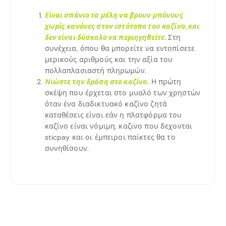
Είναι σπάνιο τα μέλη να βρουν μπόνους
χωρίς κανόνες στον ιστότοπο του καζίνο, και
δεν είναι δύσκολο να περιηγηθείτε.
Στη
συνέχεια, όπου θα μπορείτε να εντοπίσετε
μερικούς αριθμούς και την αξία του
πολλαπλασιαστή πληρωμών.
Νιώστε την δράση στο καζίνο.
Η πρώτη
σκέψη που έρχεται στο μυαλό των χρηστών
όταν ένα διαδικτυακό καζίνο ζητά
καταθέσεις είναι εάν η πλατφόρμα του
καζίνο είναι νόμιμη, καζινο που δεχονται
sticpay και οι έμπειροι παίκτες θα το
συνηθίσουν.