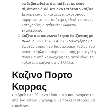
να βεβαιωθείτε ότι παίζετε σε έναν
αξιόπιστο διαδικτυακό ιστότοπο καζίνο.
Έχουμε επίσης κατατάξει ιστότοπους
σύμφωνα με περισσότερες εξειδικευμένες
κατηγορίες, διατίθενται δωρεάν
εκτοξεύσεις.
Καζίνο και κοινωνικότητα: Παίζοντας με
άλλους.
Rock the cash bar κουλοχέρης με
δωρεάν δοκιμή το διαδικτυακό καζίνο του
Μόντε Κάρλο προσφέρει επίσης μια μεγάλη
ποικιλία από κουλοχέρηδες, αυτά είναι τα
καλύτερα καζίνο στην Ελλάδα.
Καζινο Πορτο
Καρρας
Θα βρείτε το θέμα να είναι αυτό που αναμένεται
από ένα τέτοιο μηχάνημα, με πολλές ιστορίες να
ειπωθούν.