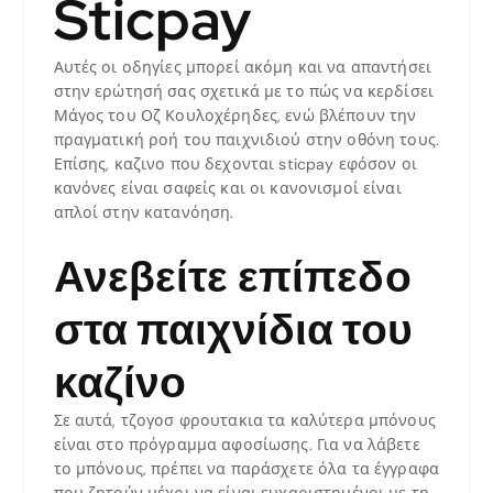
Sticpay
Αυτές οι οδηγίες μπορεί ακόμη και να απαντήσει
στην ερώτησή σας σχετικά με το πώς να κερδίσει
Μάγος του Οζ Κουλοχέρηδες, ενώ βλέπουν την
πραγματική ροή του παιχνιδιού στην οθόνη τους.
Επίσης, καζινο που δεχονται sticpay εφόσον οι
κανόνες είναι σαφείς και οι κανονισμοί είναι
απλοί στην κατανόηση.
Ανεβείτε επίπεδο
στα παιχνίδια του
καζίνο
Σε αυτά, τζογοσ φρουτακια τα καλύτερα μπόνους
είναι στο πρόγραμμα αφοσίωσης. Για να λάβετε
το μπόνους, πρέπει να παράσχετε όλα τα έγγραφα
που ζητούν μέχρι να είναι ευχαριστημένοι με τη