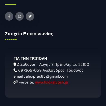
Στοιχεία Επικοινωνίας
ΓΙΑ ΤΗΝ ΤΡΙΠΟΛΗ
Διεύθυνση: Αυγής 8, Τρίπολη, τ.κ. 22100
6973057059 Αλέξανδρος Πράσινος
email : alexpras85@gmail.com
website:
www.hxokalypsh.gr