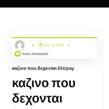
Αυγ, Τε, 2025
Χωρίς κατηγορία
καζινο που δεχονται Sticpay
καζινο που
δεχονται