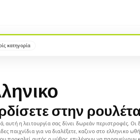
ρίς κατηγορία
λληνικο
ερδίσετε στην ρουλέτ
ά, αυτή η λειτουργία σας δίνει δωρεάν περιστροφές. Οι
ες παιχνίδια για να διαλέξετε, καζινο στο ελληνικο ωθή
που προκαλεί αυτός ο μύθος, επιλέγουν να παραμείνουν 