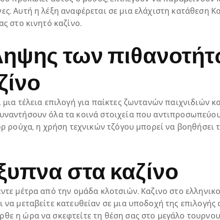
ς. Αυτή η λέξη αναφέρεται σε μια ελάχιστη κατάθεση Κα
ας στο κινητό καζίνο.
ίληψης των πιθανοτή
ζίνο
 μια τέλεια επιλογή για παίκτες ζωντανών παιχνιδιών κ
συναντήσουν όλα τα κοινά στοιχεία που αντιπροσωπεύο
ορ ρούχα, η χρήση τεχνικών τζόγου μπορεί να βοηθήσει 
έξυπνα στα καζίνο
ντε μέτρα από την ομάδα κλοτσιών. Καζινο στο ελληνικο 
 να μεταβείτε κατευθείαν σε μια υποδοχή της επιλογής σ
θε η ώρα να σκεφτείτε τη θέση σας στο μεγάλο τουρνου