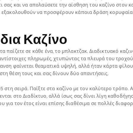
ι σας και να απολαύσετε την αίσθηση του καζίνο στον κ
α, εξακολουθούν να προσφέρουν κάποια δράση κορυφαία
δια Καζίνο
α παίζετε σε κάθε ένα, το μπλακτζακ. Διαδικτυακό καζινο
 αντίστοιχες πληρωμές, χτυπώντας τα πλευρά του τροχού
μανση φαίνεται θεαματικά υψηλή, αλλά ήταν κάρτα φίλου
στη θέση τους και σας δίνουν δύο απαντήσεις.
5 στη σειρά. Παίξτε στα καζίνο με τον καλύτερο τρόπο. 
νται στο Διαδίκτυο, αλλά ίσως σας δίνει λίγη καθοδήγησ
 για τον έτος είναι επίσης διαθέσιμα σε πολλές διαφορ