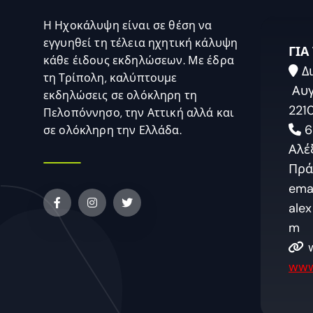
Η Ηχοκάλυψη είναι σε θέση να
εγγυηθεί τη τέλεια ηχητική κάλυψη
ΓΙΑ
κάθε έιδους εκδηλώσεων. Με έδρα
Δι
τη Τρίπολη, καλύπτουμε
Αυγή
εκδηλώσεις σε ολόκληρη τη
221
Πελοπόννησο, την Αττική αλλά και
6
σε ολόκληρη την Ελλάδα.
Αλέ
Πρά
emai
ale
m
w
www