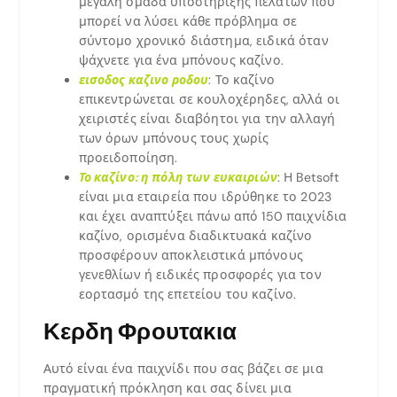
μεγάλη ομάδα υποστήριξης πελατών που
μπορεί να λύσει κάθε πρόβλημα σε
σύντομο χρονικό διάστημα, ειδικά όταν
ψάχνετε για ένα μπόνους καζίνο.
εισοδος καζινο ροδου
: Το καζίνο
επικεντρώνεται σε κουλοχέρηδες, αλλά οι
χειριστές είναι διαβόητοι για την αλλαγή
των όρων μπόνους τους χωρίς
προειδοποίηση.
Το καζίνο: η πόλη των ευκαιριών
: Η Betsoft
είναι μια εταιρεία που ιδρύθηκε το 2023
και έχει αναπτύξει πάνω από 150 παιχνίδια
καζίνο, ορισμένα διαδικτυακά καζίνο
προσφέρουν αποκλειστικά μπόνους
γενεθλίων ή ειδικές προσφορές για τον
εορτασμό της επετείου του καζίνο.
Κερδη Φρουτακια
Αυτό είναι ένα παιχνίδι που σας βάζει σε μια
πραγματική πρόκληση και σας δίνει μια