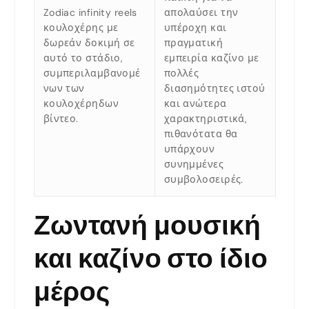
Zodiac infinity reels
απολαύσει την
κουλοχέρης με
υπέροχη και
δωρεάν δοκιμή σε
πραγματική
αυτό το στάδιο,
εμπειρία καζίνο με
συμπεριλαμβανομέ
πολλές
νων των
διασημότητες ιστού
κουλοχέρηδων
και ανώτερα
βίντεο.
χαρακτηριστικά,
πιθανότατα θα
υπάρχουν
συνημμένες
συμβολοσειρές.
Ζωντανή μουσική
και καζίνο στο ίδιο
μέρος