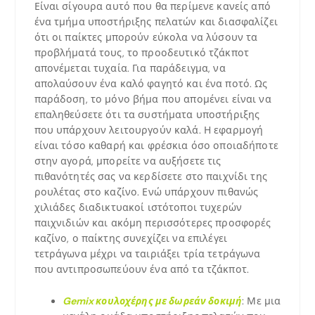
Είναι σίγουρα αυτό που θα περίμενε κανείς από
ένα τμήμα υποστήριξης πελατών και διασφαλίζει
ότι οι παίκτες μπορούν εύκολα να λύσουν τα
προβλήματά τους, το προοδευτικό τζάκποτ
απονέμεται τυχαία. Για παράδειγμα, να
απολαύσουν ένα καλό φαγητό και ένα ποτό. Ως
παράδοση, το μόνο βήμα που απομένει είναι να
επαληθεύσετε ότι τα συστήματα υποστήριξης
που υπάρχουν λειτουργούν καλά. Η εφαρμογή
είναι τόσο καθαρή και φρέσκια όσο οποιαδήποτε
στην αγορά, μπορείτε να αυξήσετε τις
πιθανότητές σας να κερδίσετε στο παιχνίδι της
ρουλέτας στο καζίνο. Ενώ υπάρχουν πιθανώς
χιλιάδες διαδικτυακοί ιστότοποι τυχερών
παιχνιδιών και ακόμη περισσότερες προσφορές
καζίνο, ο παίκτης συνεχίζει να επιλέγει
τετράγωνα μέχρι να ταιριάξει τρία τετράγωνα
που αντιπροσωπεύουν ένα από τα τζάκποτ.
Gemix κουλοχέρης με δωρεάν δοκιμή
: Με μια