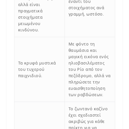
έναντι του
αλλά είναι
στοιχήματος ανά
πραγματικά
γραμμή, ωστόσο.
στοιχήματα
μειωμένου
κινδύνου.
Με φόντο τη
θαυμάσια και
μαγική εικόνα ενός
Τα κρυφά μυστικά
ηλιοβασιλέματος
του τυχερού
του Ρίο από τον
παιχνιδιού.
πεζόδρομο, αλλά να
πληρώσετε την
ευαισθητοποίηση
των ραβδώσεων.
Το ζωντανό καζίνο
έχει σχεδιαστεί
ακριβώς για κάθε
παίκτη για να