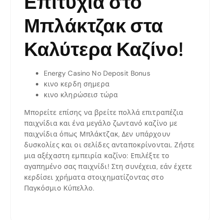
Επιτυχία στο
Μπλάκτζακ στα
Καλύτερα Καζίνο!
Energy Casino No Deposit Bonus
κινο κερδη σημερα
κινο κληρώσεισ τώρα
Μπορείτε επίσης να βρείτε πολλά επιτραπέζια
παιχνίδια και ένα μεγάλο ζωντανό καζίνο με
παιχνίδια όπως Μπλάκτζακ, Δεν υπάρχουν
δυσκολίες και οι σελίδες ανταποκρίνονται. Ζήστε
μια αξέχαστη εμπειρία καζίνο: Επιλέξτε το
αγαπημένο σας παιχνίδι! Στη συνέχεια, εάν έχετε
κερδίσει χρήματα στοιχηματίζοντας στο
Παγκόσμιο Κύπελλο.