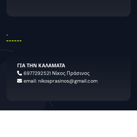
.
ΓΙΑ ΤΗΝ ΚΑΛΑΜΑΤΑ
6977292521 Νίκος Πράσινος
email: nikosprasinos@gmail.com
2026 | Created by expertpc.gr