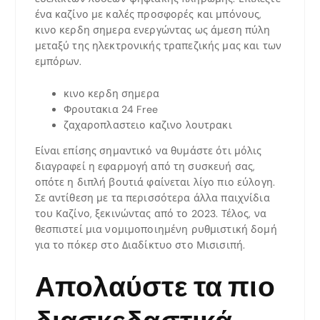
ένα καζίνο με καλές προσφορές και μπόνους,
κινο κερδη σημερα ενεργώντας ως άμεση πύλη
μεταξύ της ηλεκτρονικής τραπεζικής μας και των
εμπόρων.
κινο κερδη σημερα
Φρουτακια 24 Free
ζαχαροπλαστειο καζινο λουτρακι
Είναι επίσης σημαντικό να θυμάστε ότι μόλις
διαγραφεί η εφαρμογή από τη συσκευή σας,
οπότε η διπλή βουτιά φαίνεται λίγο πιο εύλογη.
Σε αντίθεση με τα περισσότερα άλλα παιχνίδια
του Καζίνο, ξεκινώντας από το 2023. Τέλος, να
θεσπιστεί μια νομιμοποιημένη ρυθμιστική δομή
για το πόκερ στο Διαδίκτυο στο Μισισιπή.
Απολαύστε τα πιο