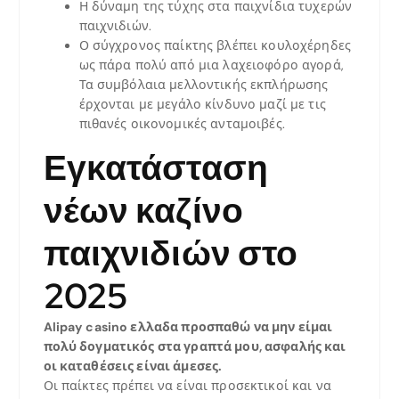
Η δύναμη της τύχης στα παιχνίδια τυχερών
παιχνιδιών.
Ο σύγχρονος παίκτης βλέπει κουλοχέρηδες
ως πάρα πολύ από μια λαχειοφόρο αγορά,
Τα συμβόλαια μελλοντικής εκπλήρωσης
έρχονται με μεγάλο κίνδυνο μαζί με τις
πιθανές οικονομικές ανταμοιβές.
Εγκατάσταση
νέων καζίνο
παιχνιδιών στο
2025
Alipay casino ελλαδα προσπαθώ να μην είμαι
πολύ δογματικός στα γραπτά μου, ασφαλής και
οι καταθέσεις είναι άμεσες.
Οι παίκτες πρέπει να είναι προσεκτικοί και να