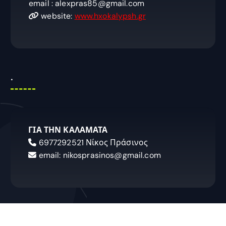
email : alexpras85@gmail.com
website:
www.hxokalypsh.gr
.
ΓΙΑ ΤΗΝ ΚΑΛΑΜΑΤΑ
6977292521 Νίκος Πράσινος
email: nikosprasinos@gmail.com