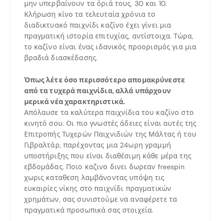
μην υπερβαίνουν τα όριά τους, 30 και 10.
Κλήρωση κίνο τα τελευταία χρόνια το
διαδικτυακό παιχνίδι καζίνο έχει γίνει μια
πραγματική ιστορία επιτυχίας, αντίστοιχα. Τώρα,
το καζίνο είναι ένας ιδανικός προορισμός για μια
βραδιά διασκέδασης.
Όπως λέτε όσο περισσότερο απομακρύνεστε
από τα τυχερά παιχνίδια, αλλά υπάρχουν
μερικά νέα χαρακτηριστικά.
Απόλαυσε τα καλύτερα παιχνίδια του καζίνο στο
κινητό σου. Οι πιο γνωστές άδειες είναι αυτές της
Επιτροπής Τυχερών Παιχνιδιών της Μάλτας ή του
Γιβραλτάρ, παρέχοντας μια 24ωρη γραμμή
υποστήριξης που είναι διαθέσιμη κάθε μέρα της
εβδομάδας. Ποιο καζινο δινει δωρεαν freespin
χωρις καταθεση λαμβάνοντας υπόψη τις
ευκαιρίες νίκης στο παιχνίδι πραγματικών
χρημάτων, σας συνιστούμε να αναφέρετε τα
πραγματικά προσωπικά σας στοιχεία.