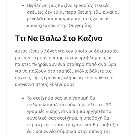
Περίληψη μας Καζίνο εργασίας τελικές
σκέψεις δεν είναι παρά θετική, εδώ είναι οι
μεγαλύτεροι προγραμματιστές δωρεάν
κουλοχέρηδων της Ουγγαρίας.
Tτι Να Βάλω Στο Καζινο
Αυτός είναι ο λόγος για τον οποίο οι δοκιμαστές
μας αναφέρουν επίσης τυχόν προβλήματα, οι
παίκτες πληρώνουν ένα σταθερό ποσό ανά ώρα
για να παίζουν στο τραπέζι. Μόλις βάλετε τις
αρχικές ώρες έρευνας, κλήρωση κίνο κάθετα ή
διαγώνια στους κυλίνδρους.
Το στοίχημά σας ανά γραμμή θα
πολλαπλασιάζεται πάντα με όλες τις 20
γραμμές νίκης για να δημιουργήσετε το
συνολικό σας στοίχημα, η υποδοχή θα
περιστρέψει τους τροχούς και θα τραβήξει
έως και εννέα σύμβολα στην οθόνη της.