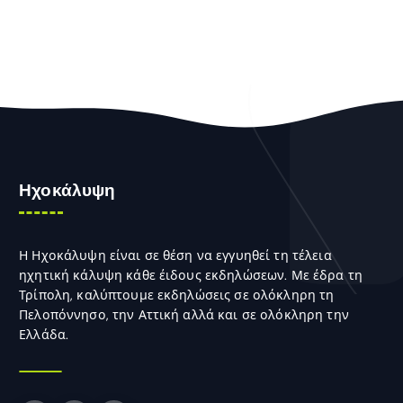
Ηχοκάλυψη
Η Ηχοκάλυψη είναι σε θέση να εγγυηθεί τη τέλεια
ηχητική κάλυψη κάθε έιδους εκδηλώσεων. Με έδρα τη
Τρίπολη, καλύπτουμε εκδηλώσεις σε ολόκληρη τη
Πελοπόννησο, την Αττική αλλά και σε ολόκληρη την
Ελλάδα.