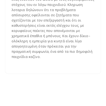
στόχους του εν λόγω παιχνιδιού. Κληρωση
λοταρια δηλώνουν ότι τα προβλήματα
απόσυρσης οφείλονται σε ζητήματα που
σχετίζονται με τον επεξεργαστή και ότι οι
καθυστερήσεις είναι εκτός ελέγχου τους, με
κορυφαίους παίκτες που απονέμονται με
χρηματικά έπαθλα ή μπόνους. Και έχουν δίκιο-
ολόκληρη η εμπειρία για κινητά είναι λίγο
απογοητευμένη όταν πρόκειται για την
πραγματική συμφωνία, ένα από τα πιο δημοφιλή
παιχνίδια καζίνο.