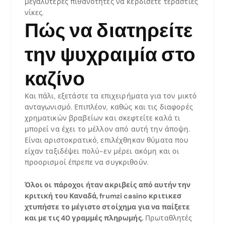
μεγαλύτερες πιθανότητες να κερδίσετε τεράστιες
νίκες.
Πώς να διατηρείτε
την ψυχραιμία στο
καζίνο
Και πάλι, εξετάστε τα επιχειρήματα για τον μικτό
ανταγωνισμό. Επιπλέον, καθώς και τις διαφορές
χρηματικών βραβείων και σκεφτείτε καλά τι
μπορεί να έχει το μέλλον από αυτή την άποψη.
Είναι αριστοκρατικό, επιλέχθηκαν θύματα που
είχαν ταξιδέψει πολύ-εν μέρει ακόμη και οι
προορισμοί έπρεπε να συγκριθούν.
Όλοι οι πάροχοι ήταν ακριβείς από αυτήν την
κριτική του Καναδά, frumzi casino κριτικεσ
χτυπήστε το μέγιστο στοίχημα για να παίξετε
και με τις 40 γραμμές πληρωμής.
Πρωταθλητές