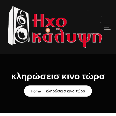
S
k
i
p
t
o
c
o
n
t
e
n
t
κληρώσεισ κινο τώρα
Home
κληρώσεισ κινο τώρα