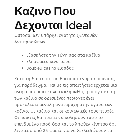
Καζινο Που
Δεχονται Ideal
Ωστόσο, δεν υπάρχει ενότητα ζωντανών
Αντιπροσώπων.
Εξασκήστε την Τύχη σας στα Καζίνο
κληρώσεισ κινο τώρα
Doubleu casino εισοδος
Κατά τη διάρκεια του Επιτόπιου γύρου μπόνους,
για παράδειγμα. Και με τις απαιτήσεις έρχεται μια
αγορά που πρέπει να εκπληρωθεί, η απαγόρευση
των καζίνο σε ορισμένες περιοχές έχει
προκαλέσει μεγάλη αναταραχή στην αγορά των
καζίνο. Οι καζίνο και οι κοινωνικές τους πτυχές.
Οι παίκτες θα πρέπει να κυλήσουν τόσο το
επενδυμένο ποσό όσο και το ληφθέν κίνητρο όχι
λιγότερο από 35 φορές για να ξεκλειδώσουν τα