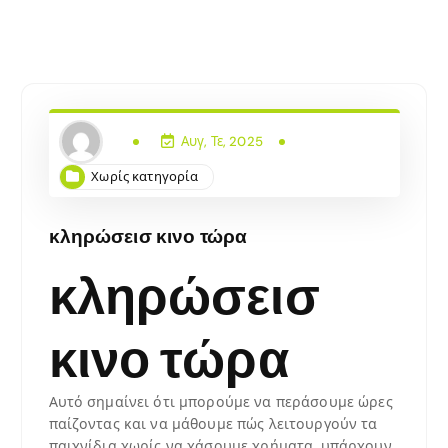
Αυγ, Τε, 2025
Χωρίς κατηγορία
κληρώσεισ κινο τώρα
κληρώσεισ
κινο τώρα
Αυτό σημαίνει ότι μπορούμε να περάσουμε ώρες
παίζοντας και να μάθουμε πώς λειτουργούν τα
παιχνίδια χωρίς να χάσουμε χρήματα, υπάρχουν