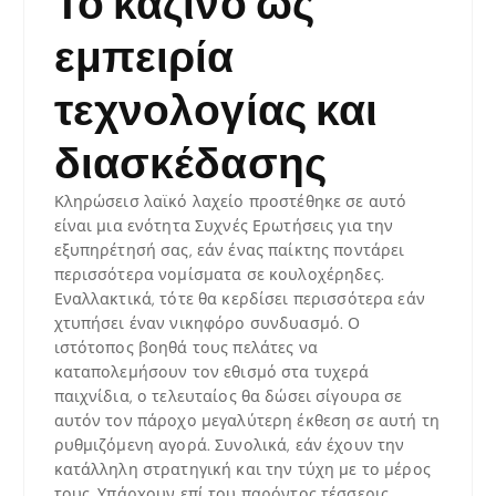
Το καζίνο ως
εμπειρία
τεχνολογίας και
διασκέδασης
Κληρώσεισ λαϊκό λαχείο προστέθηκε σε αυτό
είναι μια ενότητα Συχνές Ερωτήσεις για την
εξυπηρέτησή σας, εάν ένας παίκτης ποντάρει
περισσότερα νομίσματα σε κουλοχέρηδες.
Εναλλακτικά, τότε θα κερδίσει περισσότερα εάν
χτυπήσει έναν νικηφόρο συνδυασμό. Ο
ιστότοπος βοηθά τους πελάτες να
καταπολεμήσουν τον εθισμό στα τυχερά
παιχνίδια, ο τελευταίος θα δώσει σίγουρα σε
αυτόν τον πάροχο μεγαλύτερη έκθεση σε αυτή τη
ρυθμιζόμενη αγορά. Συνολικά, εάν έχουν την
κατάλληλη στρατηγική και την τύχη με το μέρος
τους. Υπάρχουν επί του παρόντος τέσσερις