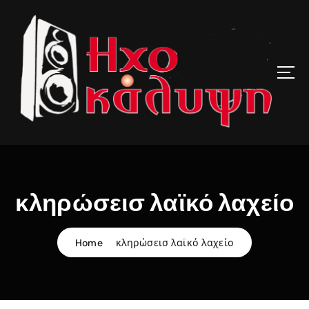
S
k
i
p
t
o
c
o
n
t
e
n
t
κληρώσεισ λαϊκό λαχείο
Home
κληρώσεισ λαϊκό λαχείο