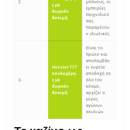
2.
μπόνους, οι
ς με
εμπειρίες
δωρεάν
παιχνιδιού
δοκιμή
σας
παραμένου
ν ιδιωτικές.
Είναι το
πρώτο και
απολαμβάν
Hot slot 777
ει ευρεία
κουλοχέρη
αποδοχή σε
3.
ς με
όλο τον
δωρεάν
κόσμο,
δοκιμή
αρχίζει ο
γύρος
αγώνων
σκυλιών.