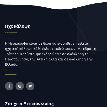
Ηχοκάλυψη
Η Ηχοκάλυψη είναι σε θέση να εγγυηθεί τη τέλεια
ηχητική κάλυψη κάθε έιδους εκδηλώσεων. Με έδρα τη
Τρίπολη, καλύπτουμε εκδηλώσεις σε ολόκληρη τη
Πελοπόννησο, την Αττική αλλά και σε ολόκληρη την
Ελλάδα.
Στοιχεία Επικοινωνίας