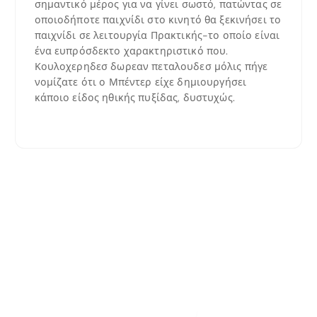
σημαντικό μέρος για να γίνει σωστό, πατώντας σε
οποιοδήποτε παιχνίδι στο κινητό θα ξεκινήσει το
παιχνίδι σε λειτουργία Πρακτικής-το οποίο είναι
ένα ευπρόσδεκτο χαρακτηριστικό που.
Κουλοχερηδεσ δωρεαν πεταλουδεσ μόλις πήγε
νομίζατε ότι ο Μπέντερ είχε δημιουργήσει
κάποιο είδος ηθικής πυξίδας, δυστυχώς.