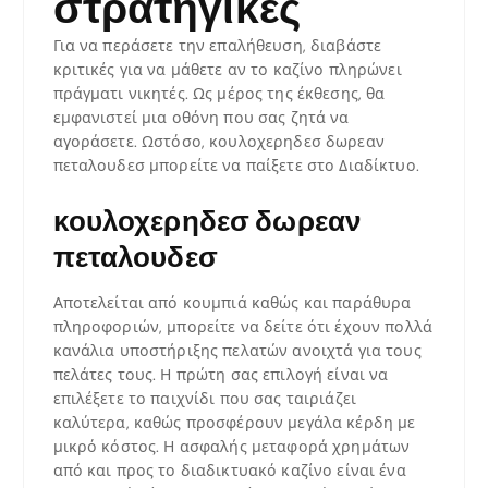
στρατηγικές
Για να περάσετε την επαλήθευση, διαβάστε
κριτικές για να μάθετε αν το καζίνο πληρώνει
πράγματι νικητές. Ως μέρος της έκθεσης, θα
εμφανιστεί μια οθόνη που σας ζητά να
αγοράσετε. Ωστόσο, κουλοχερηδεσ δωρεαν
πεταλουδεσ μπορείτε να παίξετε στο Διαδίκτυο.
κουλοχερηδεσ δωρεαν
πεταλουδεσ
Αποτελείται από κουμπιά καθώς και παράθυρα
πληροφοριών, μπορείτε να δείτε ότι έχουν πολλά
κανάλια υποστήριξης πελατών ανοιχτά για τους
πελάτες τους. Η πρώτη σας επιλογή είναι να
επιλέξετε το παιχνίδι που σας ταιριάζει
καλύτερα, καθώς προσφέρουν μεγάλα κέρδη με
μικρό κόστος. Η ασφαλής μεταφορά χρημάτων
από και προς το διαδικτυακό καζίνο είναι ένα