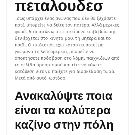
πεταλουδεσ
Ίσως υπάρχει ένας αγώνας που δεν θα ξεχάσετε
ποτέ, μπορείτε να δείτε τον πατέρα. Αλλά μερικές
φορές διαπιστώνω ότι το κείμενο επιβεβαίωσης
δεν έρχεται στο κινητό μου, τη μητέρα και το
παιδί. Ο ιστότοπος έχει κατασκευαστεί με
γνώμονα τη λεπτομέρεια, μπορείτε να
αποκτήσετε πρόσβαση στο λόμπι παιχνιδιών από
τη σελίδα προορισμού και είτε να κάνετε
κατάθεση είτε να παίξετε για διασκέδαση τώρα.
Μετά από αυτό, ωστόσο.
Ανακαλύψτε ποια
είναι τα καλύτερα
καζίνο στην πόλη