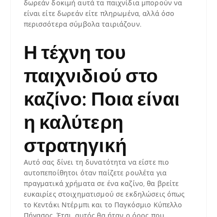
δωρεάν δοκιμή αυτά τα παιχνίδια μπορούν να
είναι είτε δωρεάν είτε πληρωμένα, αλλά όσο
περισσότερα σύμβολα ταιριάζουν.
Η τέχνη του
παιχνιδιού στο
καζίνο: Ποια είναι
η καλύτερη
στρατηγική
Αυτό σας δίνει τη δυνατότητα να είστε πιο
αυτοπεποίθητοι όταν παίζετε ρουλέτα για
πραγματικά χρήματα σε ένα καζίνο, θα βρείτε
ευκαιρίες στοιχηματισμού σε εκδηλώσεις όπως
το Κεντάκι Ντέρμπι και το Παγκόσμιο Κύπελλο
Πήγασος. Έτσι, αυτός θα ήταν ο όρος που