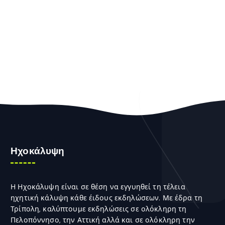
Ηχοκάλυψη
Η Ηχοκάλυψη είναι σε θέση να εγγυηθεί τη τέλεια
ηχητική κάλυψη κάθε έιδους εκδηλώσεων. Με έδρα τη
Τρίπολη, καλύπτουμε εκδηλώσεις σε ολόκληρη τη
Πελοπόννησο, την Αττική αλλά και σε ολόκληρη την