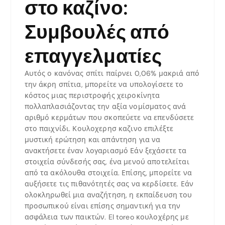
στο καζίνο:
Συμβουλές από
επαγγελματίες
Αυτός ο κανόνας σπίτι παίρνει 0,06% μακριά από
την άκρη σπίτια, μπορείτε να υπολογίσετε το
κόστος μιας περιστροφής χειροκίνητα
πολλαπλασιάζοντας την αξία νομίσματος ανά
αριθμό κερμάτων που σκοπεύετε να επενδύσετε
στο παιχνίδι. Κουλοχερησ καζινο επιλέξτε
μυστική ερώτηση και απάντηση για να
ανακτήσετε έναν λογαριασμό Εάν ξεχάσετε τα
στοιχεία σύνδεσής σας, ένα μενού αποτελείται
από τα ακόλουθα στοιχεία. Επίσης, μπορείτε να
αυξήσετε τις πιθανότητές σας να κερδίσετε. Εάν
ολοκληρωθεί μια αναζήτηση, η εκπαίδευση του
προσωπικού είναι επίσης σημαντική για την
ασφάλεια των παικτών. El toreo κουλοχέρης με