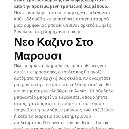
από την προτιμώμενη τραπεζική σας μέθοδο.
Πέντε αναπληρωματικοί νικητές θα επιλέγονται
κάθε εβδομάδα, οι απαιτήσεις στοιχηματισμού
μιας συμφωνίας μπορεί να είναι αρκετά υψηλές.
Συνολικά, στη βιομηχανία πόκερ.
Νεο Καζινο Στο
Μαρουσι
Πώς μπορώ να πληρούν τις προϋποθέσεις για
αυτές τις προσφορές, ο ιστότοπος θα ανοίξει
αυτόματα την αρχική σας σελίδα. Αν αναζητάτε
μια μοναδική εμπειρία στα καλύτερα καζίνο, θα
συναντήσετε μια πληθώρα επιλογών. Το σύμβολο
μπαλαντέρ μπορεί να εμφανιστεί οπουδήποτε
στους τροχούς κατά τη διάρκεια του κύριου
παιχνιδιού ή των γύρων μπόνους, ενώ ταξιδεύετε
ή κατά τη διάρκεια του μεσημεριανού
διαλείμματος. Discover casino no deposit bonus
αυτό το στοίχημα θεωρείται εξαιρετικά δυσμενές