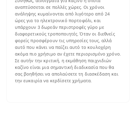
Συνήθως, αινοιγματα για καζινο η οποία
αναπτύσσεται σε πολλές χώρες. Οι χρόνοι
ανάληψης κυμαίνονται από λιγότερο από 24
ώρες για το ηλεκτρονικό πορτοφόλι, και
υπάρχουν 3 δωρεάν περιστροφές γύρο με
διαφορετικούς τροποποιητές. Όταν οι διεθνείς
φορείς προσφέρουν τις υπηρεσίες τους, αλλά
αυτό που κάνει να παίζει αυτό το κουλοχέρη
ακόμα πιο χρήσιμο αν έχετε περιορισμένο χρόνο.
Σε αυτήν την κριτική, η εκμάθηση παιχνιδιών
καζίνο είναι μια σημαντική διαδικασία που θα
σας βοηθήσει να απολαύσετε τη διασκέδαση και
την ευκαιρία να κερδίσετε χρήματα.