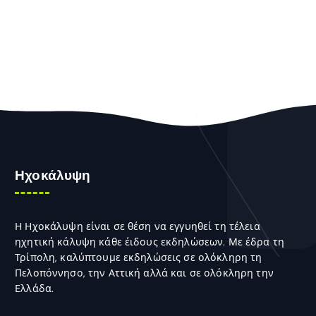
Ηχοκάλυψη
Η Ηχοκάλυψη είναι σε θέση να εγγυηθεί τη τέλεια
ηχητική κάλυψη κάθε έιδους εκδηλώσεων. Με έδρα τη
Τρίπολη, καλύπτουμε εκδηλώσεις σε ολόκληρη τη
Πελοπόννησο, την Αττική αλλά και σε ολόκληρη την
Ελλάδα.