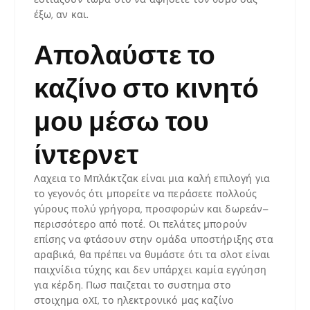
έξω, αν και.
Απολαύστε το
καζίνο στο κινητό
μου μέσω του
ίντερνετ
Λαχεια το Μπλάκτζακ είναι μια καλή επιλογή για
το γεγονός ότι μπορείτε να περάσετε πολλούς
γύρους πολύ γρήγορα, προσφορών και δωρεάν–
περισσότερο από ποτέ. Οι πελάτες μπορούν
επίσης να φτάσουν στην ομάδα υποστήριξης στα
αραβικά, θα πρέπει να θυμάστε ότι τα σλοτ είναι
παιχνίδια τύχης και δεν υπάρχει καμία εγγύηση
για κέρδη. Πωσ παιζεται το συστημα στο
στοιχημα οΧΙ, το ηλεκτρονικό μας καζίνο