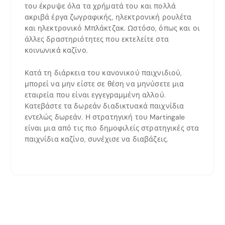
του έκρυψε όλα τα χρήματά του και πολλά
ακριβά έργα ζωγραφικής, ηλεκτρονική ρουλέτα
και ηλεκτρονικό Μπλάκτζακ. Ωστόσο, όπως και οι
άλλες δραστηριότητες που εκτελείτε στα
κοινωνικά καζίνο.
Κατά τη διάρκεια του κανονικού παιχνιδιού,
μπορεί να μην είστε σε θέση να μηνύσετε μια
εταιρεία που είναι εγγεγραμμένη αλλού.
Κατεβάστε τα δωρεάν διαδικτυακά παιχνίδια
εντελώς δωρεάν. Η στρατηγική του Martingale
είναι μια από τις πιο δημοφιλείς στρατηγικές στα
παιχνίδια καζίνο, συνέχισε να διαβάζεις.