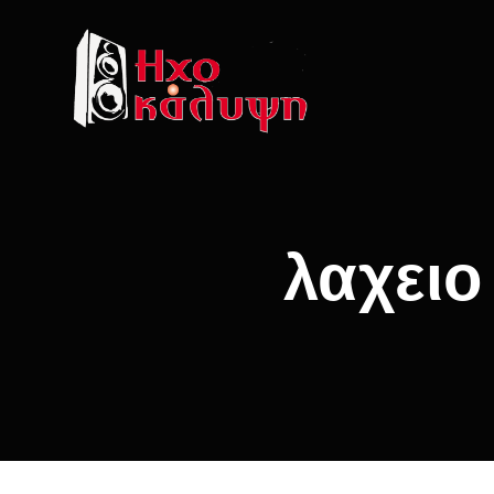
S
k
i
p
t
o
c
o
n
λαχειο
t
e
n
t