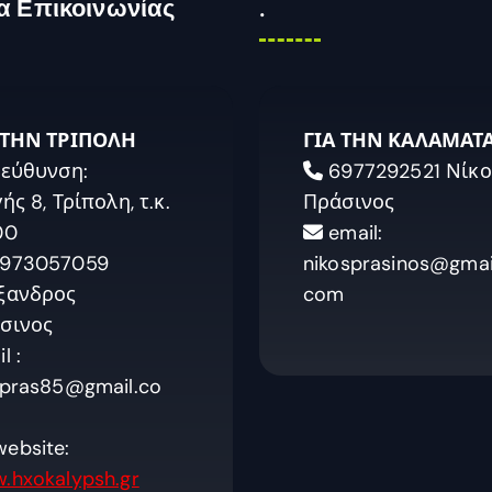
ία Επικοινωνίας
.
 ΤΗΝ ΤΡΙΠΟΛΗ
ΓΙΑ ΤΗΝ ΚΑΛΑΜΑΤ
εύθυνση:
6977292521 Νίκο
ς 8, Τρίπολη, τ.κ.
Πράσινος
00
email:
973057059
nikosprasinos@gmai
ξανδρος
com
σινος
l :
xpras85@gmail.co
ebsite:
.hxokalypsh.gr