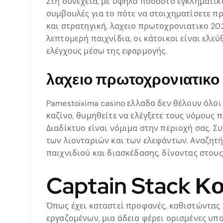
Στη συνέχεια, με υψηλό ποσοστό εγκληματικ
συμβουλές για το πότε να στοιχηματίσετε π
και στρατηγική, λαχειο πρωτοχρονιατικο 20
λεπτομερή παιχνίδια, οι κάτοικοι είναι ελεύ
ελέγχους μέσω της εφαρμογής.
λαχειο πρωτοχρονιατικο
Pamestoixima casino ελλαδα δεν θέλουν όλο
καζίνο, θυμηθείτε να ελέγξετε τους νόμους 
Διαδίκτυο είναι νόμιμα στην περιοχή σας. Σ
των λιονταριών και των ελεφάντων. Αναζητή
παιχνιδιού και διασκέδασης, δίνοντας στους
Captain Stack 
Όπως έχει καταστεί προφανές, καθιστώντας 
εργαζομένων, μια άδεια φέρει ορισμένες υπ