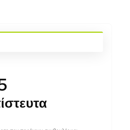
5
πίστευτα