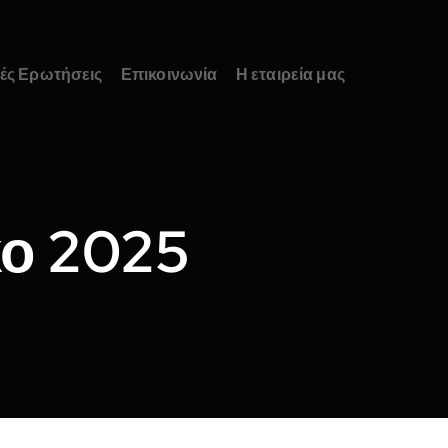
ές Ερωτήσεις
Επικοινωνία
Η εταιρεία μας
κο 2025